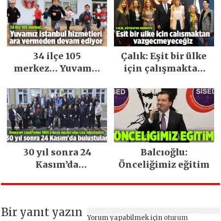
34 ilçe 105
Çalık: Eşit bir ülke
merkez… Yuvamız
için çalışmaktan
İstanbul hizmetleri
vazgeçmeyeceğiz
ara vermeden
devam ediyor
30 yıl sonra 24
Balcıoğlu:
Kasım’da
Önceliğimiz eğitim
buluştular
Bir yanıt yazın
Yorum yapabilmek için
oturum