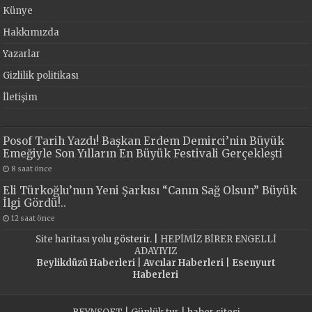
Künye
Hakkımızda
Yazarlar
Gizlilik politikası
İletişim
Posof Tarih Yazdı! Başkan Erdem Demirci’nin Büyük
Emeğiyle Son Yılların En Büyük Festivali Gerçekleşti
8 saat önce
Eli Türkoğlu’nun Yeni Şarkısı “Canın Sağ Olsun” Büyük
İlgi Gördü!..
12 saat önce
Site haritası
yolu gösterir. |
HEPİMİZ BİRER ENGELLİ
ADAYIYIZ
Beylikdüzü Haberleri
|
Avcılar Haberleri
|
Esenyurt
Haberleri