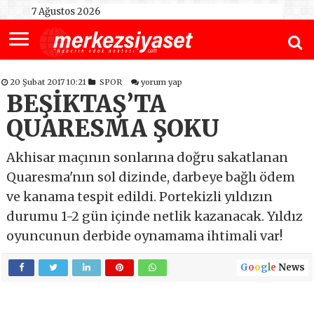
7 Ağustos 2026
20 Şubat 2017 10:21
SPOR
yorum yap
BEŞİKTAŞ’TA
QUARESMA ŞOKU
Akhisar maçının sonlarına doğru sakatlanan
Quaresma'nın sol dizinde, darbeye bağlı ödem
ve kanama tespit edildi. Portekizli yıldızın
durumu 1-2 gün içinde netlik kazanacak. Yıldız
oyuncunun derbide oynamama ihtimali var!
G
o
o
g
l
e
News