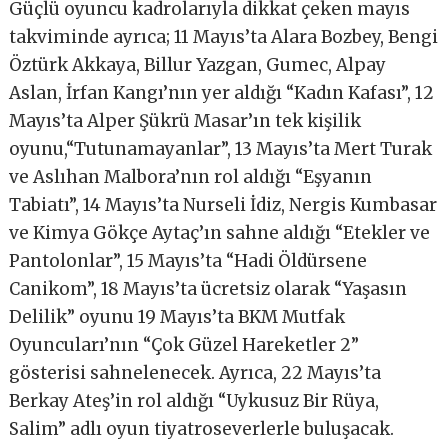
Güçlü oyuncu kadrolarıyla dikkat çeken mayıs
takviminde ayrıca; 11 Mayıs’ta Alara Bozbey, Bengi
Öztürk Akkaya, Billur Yazgan, Gumec, Alpay
Aslan, İrfan Kangı’nın yer aldığı “Kadın Kafası”, 12
Mayıs’ta Alper Şükrü Masar’ın tek kişilik
oyunu,“Tutunamayanlar”, 13 Mayıs’ta Mert Turak
ve Aslıhan Malbora’nın rol aldığı “Eşyanın
Tabiatı”, 14 Mayıs’ta Nurseli İdiz, Nergis Kumbasar
ve Kimya Gökçe Aytaç’ın sahne aldığı “Etekler ve
Pantolonlar”, 15 Mayıs’ta “Hadi Öldürsene
Canikom”, 18 Mayıs’ta ücretsiz olarak “Yaşasın
Delilik” oyunu 19 Mayıs’ta BKM Mutfak
Oyuncuları’nın “Çok Güzel Hareketler 2”
gösterisi sahnelenecek. Ayrıca, 22 Mayıs’ta
Berkay Ateş’in rol aldığı “Uykusuz Bir Rüya,
Salim” adlı oyun tiyatroseverlerle buluşacak.