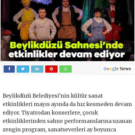
G
o
o
g
l
e
News
Beylikdüzü Belediyesi’nin kültür sanat
etkinlikleri mayıs ayında da hız kesmeden devam
ediyor. Tiyatrodan konserlere, çocuk
etkinliklerinden sahne performanslarına uzanan
zengin program, sanatseverleri ay boyunca