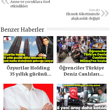
Anne ve çocuklara özel
etkinlikler
Sonraki
Ekmek tüketiminde
alışkanlık değişti
Benzer Haberler
Özyurtlar Holding
Öğrenciler Türkiye
35 yıllık gücünü
Deniz Canlıları
dijital dönüşüm ve
Müzesi’ne koştu
yeni marka
stratejisiyle
geleceğe taşıyor