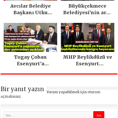
Avcılar Belediye
Büyükçekmece
Başkanı Utku
Belediyesi’nin araç
Caner Çaykara
filosu güçlendi
tahliye edildi
Togay Çoban
MHP Beylikdüzü ve
Esenyurt’a
Esenyurt
yapılacak dev
teşkilatlarında
yatırımları açıkladı
kongre heyecanı!
Bir yanıt yazın
Yorum yapabilmek için
oturum
açmalısınız
.