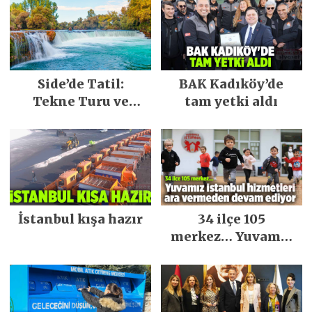
Side’de Tatil:
BAK Kadıköy’de
Tekne Turu ve
tam yetki aldı
Keşfedilecek Yerler
İstanbul kışa hazır
34 ilçe 105
merkez… Yuvamız
İstanbul hizmetleri
ara vermeden
devam ediyor