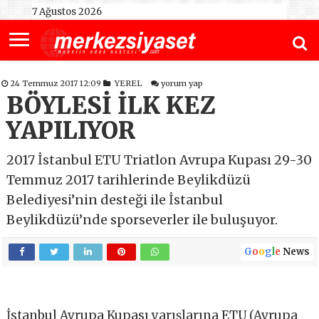
7 Ağustos 2026
24 Temmuz 2017 12:09
YEREL
yorum yap
BÖYLESİ İLK KEZ
YAPILIYOR
2017 İstanbul ETU Triatlon Avrupa Kupası 29-30
Temmuz 2017 tarihlerinde Beylikdüzü
Belediyesi’nin desteği ile İstanbul
Beylikdüzü’nde sporseverler ile buluşuyor.
G
o
o
g
l
e
News
İstanbul Avrupa Kupası yarışlarına ETU (Avrupa