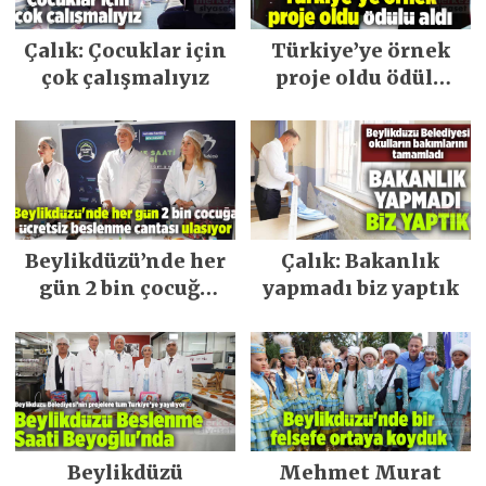
Çalık: Çocuklar için
Türkiye’ye örnek
çok çalışmalıyız
proje oldu ödülü
aldı
Beylikdüzü’nde her
Çalık: Bakanlık
gün 2 bin çocuğa
yapmadı biz yaptık
ücretsiz beslenme
çantası ulaşıyor
Beylikdüzü
Mehmet Murat