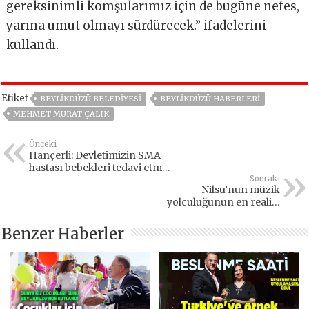
gereksinimli komşularımız için de bugüne nefes,
yarına umut olmayı sürdürecek.” ifadelerini
kullandı.
Etiket
BEYLIKDÜZÜ BELEDIYESI
BEYLIKDÜZÜ HABERLERI
MEHMET MURAT ÇALIK
Önceki
Hançerli: Devletimizin SMA
hastası bebekleri tedavi etme
gücü var
Sonraki
Nilsu’nun müzik
yolculuğunun en realist
şarkısı
Benzer Haberler