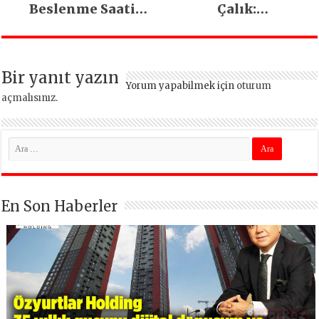
Beslenme Saati
Çalık:
Beyoğlu’nda
Beylikdüzü’nde bir
felsefe ortaya
koyduk
Bir yanıt yazın
Yorum yapabilmek için
oturum
açmalısınız
.
En Son Haberler