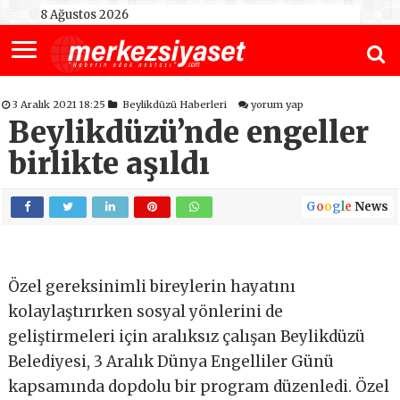
8 Ağustos 2026
3 Aralık 2021 18:25
Beylikdüzü Haberleri
yorum yap
Beylikdüzü’nde engeller
birlikte aşıldı
G
o
o
g
l
e
News
Özel gereksinimli bireylerin hayatını
kolaylaştırırken sosyal yönlerini de
geliştirmeleri için aralıksız çalışan Beylikdüzü
Belediyesi, 3 Aralık Dünya Engelliler Günü
kapsamında dopdolu bir program düzenledi. Özel