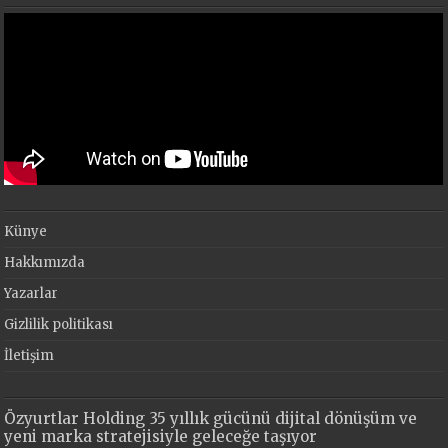
Künye
Hakkımızda
Yazarlar
Gizlilik politikası
İletişim
Özyurtlar Holding 35 yıllık gücünü dijital dönüşüm ve
yeni marka stratejisiyle geleceğe taşıyor