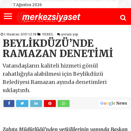
7 Ağustos 2026
1 Haziran 2017 12:38
YEREL
yorum yap
BEYLİKDÜZÜ’NDE
RAMAZAN DENETİMİ
Vatandaşların kaliteli hizmeti gönül
rahatlığıyla alabilmesi için Beylikdüzü
Belediyesi Ramazan ayında denetimleri
sıklaştırdı.
G
o
o
g
l
e
News
Zabıta Müdürlüğü’nden yetkililerinin yanında Başkan