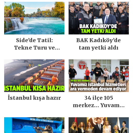
Side’de Tatil:
BAK Kadıköy’de
Tekne Turu ve
tam yetki aldı
Keşfedilecek Yerler
İstanbul kışa hazır
34 ilçe 105
merkez… Yuvamız
İstanbul hizmetleri
ara vermeden
devam ediyor