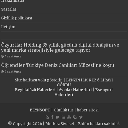
Hakkımızda
Yazarlar
Gizlilik politikası
İletişim
Özyurtlar Holding 35 yıllık gücünü dijital dönüşüm ve
yeni marka stratejisiyle geleceğe taşıyor
4 saat önce
Öğrenciler Türkiye Deniz Canlıları Müzesi’ne koştu
6 saat önce
Site haritası
yolu gösterir. |
BENZİN İLK KEZ 6 LİRAYI
GÖRDÜ
Beylikdüzü Haberleri
|
Avcılar Haberleri
|
Esenyurt
Haberleri
BEYNSOFT
|
Günlük tur
|
haber sitesi
© Copyright 2026 | Merkez Siyaset - Bütün hakları saklıdır!.