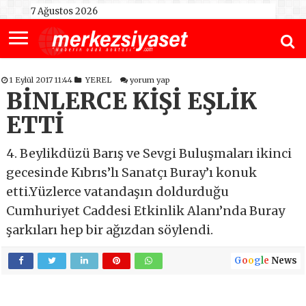
7 Ağustos 2026
1 Eylül 2017 11:44
YEREL
yorum yap
BİNLERCE KİŞİ EŞLİK
ETTİ
4. Beylikdüzü Barış ve Sevgi Buluşmaları ikinci
gecesinde Kıbrıs’lı Sanatçı Buray’ı konuk
etti.Yüzlerce vatandaşın doldurduğu
Cumhuriyet Caddesi Etkinlik Alanı’nda Buray
şarkıları hep bir ağızdan söylendi.
G
o
o
g
l
e
News