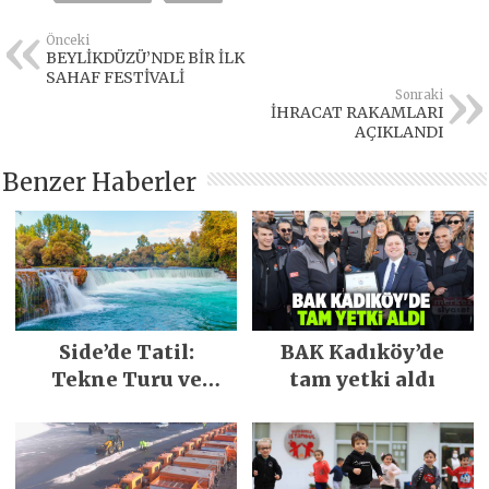
Önceki
BEYLİKDÜZÜ’NDE BİR İLK
SAHAF FESTİVALİ
Sonraki
İHRACAT RAKAMLARI
AÇIKLANDI
Benzer Haberler
Side’de Tatil:
BAK Kadıköy’de
Tekne Turu ve
tam yetki aldı
Keşfedilecek Yerler