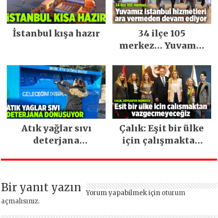
İstanbul kışa hazır
34 ilçe 105
merkez… Yuvamız
İstanbul hizmetleri
ara vermeden
devam ediyor
Atık yağlar sıvı
Çalık: Eşit bir ülke
deterjana
için çalışmaktan
dönüşüyor
vazgeçmeyeceğiz
Bir yanıt yazın
Yorum yapabilmek için
oturum
açmalısınız
.