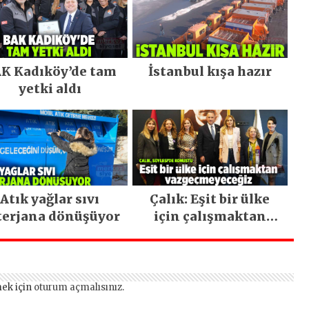
K Kadıköy’de tam
İstanbul kışa hazır
yetki aldı
Atık yağlar sıvı
Çalık: Eşit bir ülke
terjana dönüşüyor
için çalışmaktan
vazgeçmeyeceğiz
ek için
oturum açmalısınız
.