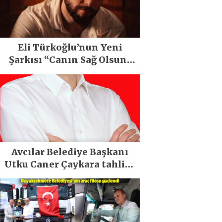
Eli Türkoğlu’nun Yeni
Şarkısı “Canın Sağ Olsun”
Büyük İlgi Gördü!..
Avcılar Belediye Başkanı
Utku Caner Çaykara tahliye
edildi