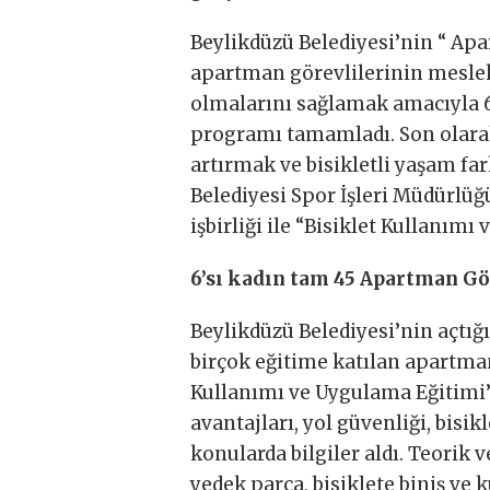
Beylikdüzü Belediyesi’nin “ Ap
apartman görevlilerinin meslek
olmalarını sağlamak amacıyla 65
programı tamamladı. Son olarak 
artırmak ve bisikletli yaşam f
Belediyesi Spor İşleri Müdürlüğ
işbirliği ile “Bisiklet Kullanımı
6’sı kadın tam 45 Apartman Gör
Beylikdüzü Belediyesi’nin açtı
birçok eğitime katılan apartman 
Kullanımı ve Uygulama Eğitimi”
avantajları, yol güvenliği, bis
konularda bilgiler aldı. Teorik v
yedek parça, bisiklete biniş ve 