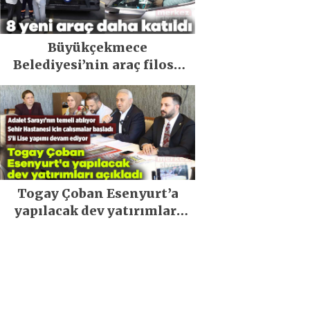
Büyükçekmece
Belediyesi’nin araç filosu
güçlendi
Togay Çoban Esenyurt’a
yapılacak dev yatırımları
açıkladı