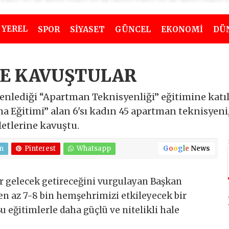
YEREL
SPOR
SİYASET
GÜNCEL
EKONOMİ
DÜ
NE KAVUŞTULAR
enlediği “Apartman Teknisyenliği” eğitimine katı
a Eğitimi” alan 6'sı kadın 45 apartman teknisyeni
kletlerine kavuştu.
n
Pinterest
Whatsapp
G
o
o
g
l
e
News
ir gelecek getireceğini vurgulayan Başkan
en az 7-8 bin hemşehrimizi etkileyecek bir
 eğitimlerle daha güçlü ve nitelikli hale