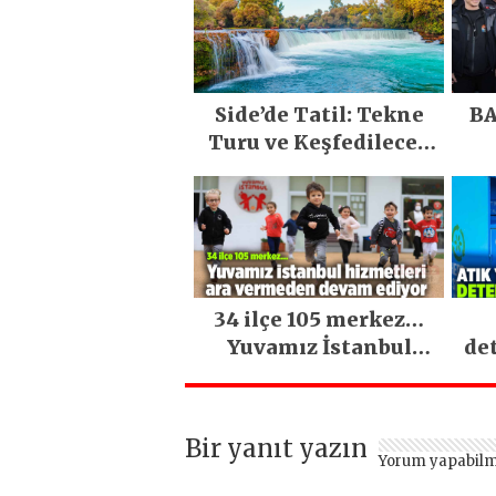
Side’de Tatil: Tekne
BA
Turu ve Keşfedilecek
Yerler
34 ilçe 105 merkez…
Yuvamız İstanbul
de
hizmetleri ara
vermeden devam
ediyor
Bir yanıt yazın
Yorum yapabilm