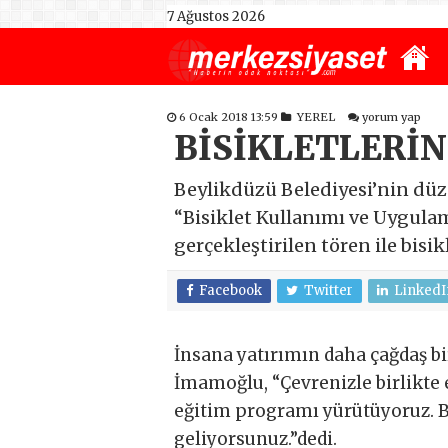
7 Ağustos 2026
6 Ocak 2018 13:59
YEREL
yorum yap
BİSİKLETLERİ
Beylikdüzü Belediyesi’nin düz
“Bisiklet Kullanımı ve Uygulam
gerçekleştirilen tören ile bisi
Facebook
Twitter
LinkedI
İnsana yatırımın daha çağdaş b
İmamoğlu, “Çevrenizle birlikte 
eğitim programı yürütüyoruz. Bu
geliyorsunuz.”dedi.