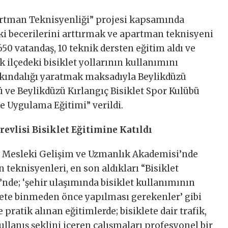
artman Teknisyenliği” projesi kapsamında
i becerilerini arttırmak ve apartman teknisyeni
0 vatandaş, 10 teknik dersten eğitim aldı ve
ilçedeki bisiklet yollarının kullanımını
arkındalığı yaratmak maksadıyla Beylikdüzü
ü ve Beylikdüzü Kırlangıç Bisiklet Spor Kulübü
 ve Uygulama Eğitimi” verildi.
evlisi Bisiklet Eğitimine Katıldı
ğı Mesleki Gelişim ve Uzmanlık Akademisi’nde
teknisyenleri, en son aldıkları “Bisiklet
nde; ‘şehir ulaşımında bisiklet kullanımının
iklete binmeden önce yapılması gerekenler’ gibi
e pratik alınan eğitimlerde; bisiklete dair trafik,
kullanış şeklini içeren çalışmaları profesyonel bir