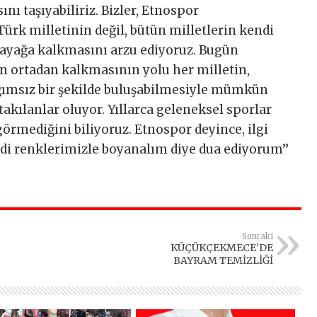
ı taşıyabiliriz. Bizler, Etnospor
rk milletinin değil, bütün milletlerin kendi
 ayağa kalkmasını arzu ediyoruz. Bugün
in ortadan kalkmasının yolu her milletin,
ğımsız bir şekilde buluşabilmesiyle mümkün
akılanlar oluyor. Yıllarca geleneksel sporlar
görmediğini biliyoruz. Etnospor deyince, ilgi
ndi renklerimizle boyanalım diye dua ediyorum’’
Sonraki
KÜÇÜKÇEKMECE’DE
BAYRAM TEMİZLİĞİ