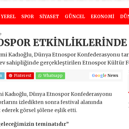
YEREL
SPOR
SİYASET
GÜNCEL
EKONOMİ
DÜ
p
OSPOR ETKİNLİKLERİNDE
cmi Kadıoğlu, Dünya Etnospor Konfederasyonu ta
 sahipliğinde gerçekleştirilen Etnospor Kültür Fes
n
Pinterest
Whatsapp
G
o
o
g
l
e
News
mi Kadıoğlu, Dünya Etnospor Konfederasyonu
orlarını izledikten sonra festival alanında
 ederek görsel şölene eşlik etti.
geleceğimizin teminatıdır”