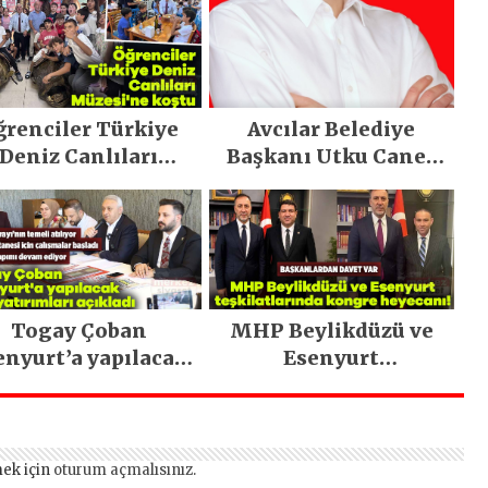
ğrenciler Türkiye
Avcılar Belediye
Deniz Canlıları
Başkanı Utku Caner
Müzesi’ne koştu
Çaykara tahliye edildi
Togay Çoban
MHP Beylikdüzü ve
enyurt’a yapılacak
Esenyurt
dev yatırımları
teşkilatlarında
açıkladı
kongre heyecanı!
ek için
oturum açmalısınız
.