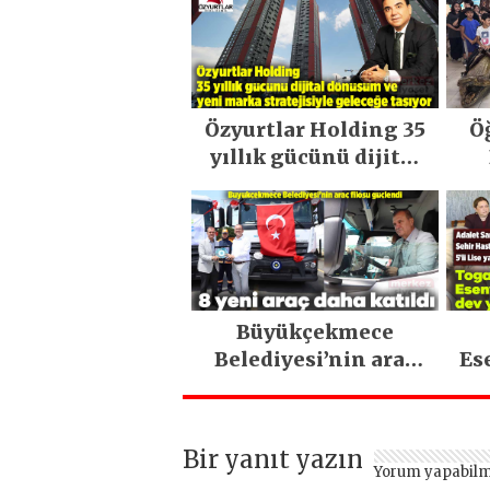
Özyurtlar Holding 35
Ö
yıllık gücünü dijital
dönüşüm ve yeni
marka stratejisiyle
geleceğe taşıyor
Büyükçekmece
Belediyesi’nin araç
Es
filosu güçlendi
Bir yanıt yazın
Yorum yapabilm