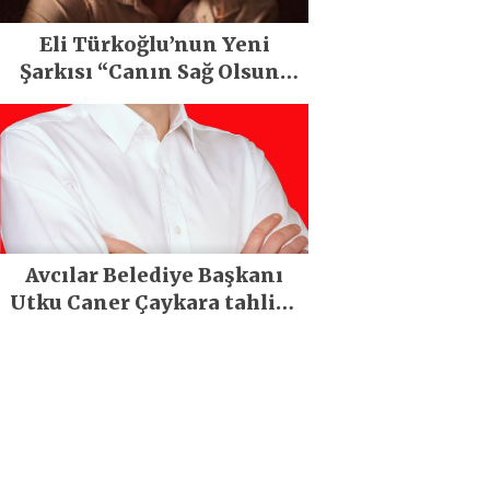
Eli Türkoğlu’nun Yeni
Şarkısı “Canın Sağ Olsun”
Büyük İlgi Gördü!..
Avcılar Belediye Başkanı
Utku Caner Çaykara tahliye
edildi