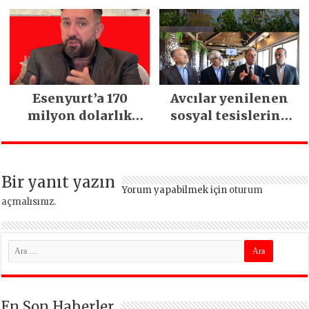
Esenyurt’a 170
Avcılar yenilenen
milyon dolarlık
sosyal tesislerine
yatırım:
kavuştu
İstanbul’un tek
termal oteli olacak
Bir yanıt yazın
Yorum yapabilmek için
oturum
açmalısınız
.
En Son Haberler