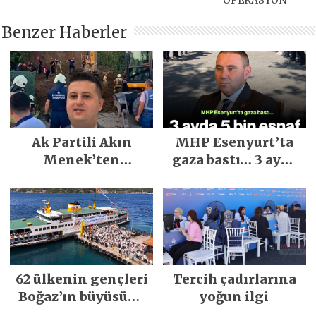
OPERASYON
Benzer Haberler
Ak Partili Akın
MHP Esenyurt’ta
Menek’ten
gaza bastı… 3 ayda
Mimarsinan’daki
5 bin esnaf ziyaret
heyelan sonrası
edildi
kritik uyarı
62 ülkenin gençleri
Tercih çadırlarına
Boğaz’ın büyüsüne
yoğun ilgi
kapıldı