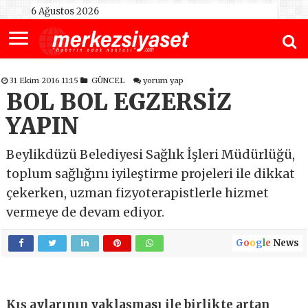
6 Ağustos 2026
31 Ekim 2016 11:15
GÜNCEL
yorum yap
BOL BOL EGZERSİZ
YAPIN
Beylikdüzü Belediyesi Sağlık İşleri Müdürlüğü,
toplum sağlığını iyileştirme projeleri ile dikkat
çekerken, uzman fizyoterapistlerle hizmet
vermeye de devam ediyor.
G
o
o
g
l
e
News
Kış aylarının yaklaşması ile birlikte artan