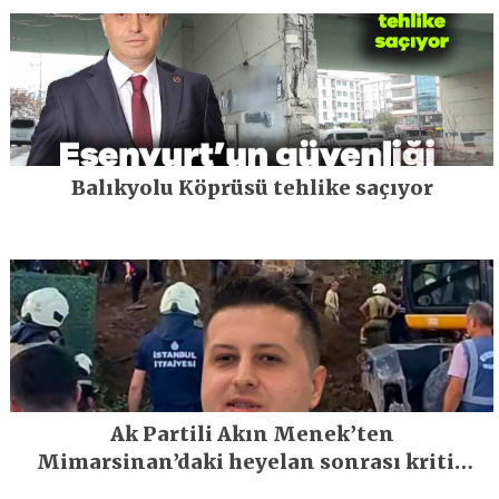
Balıkyolu Köprüsü tehlike saçıyor
Ak Partili Akın Menek’ten
Mimarsinan’daki heyelan sonrası kritik
uyarı