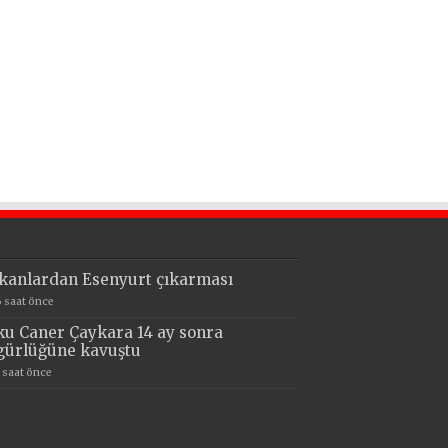
kanlardan Esenyurt çıkarması
6 saat önce
ku Caner Çaykara 14 ay sonra
gürlüğüne kavuştu
7 saat önce