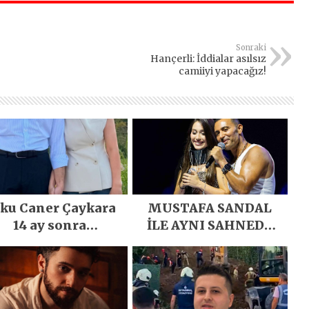
Sonraki
Hançerli: İddialar asılsız
camiiyi yapacağız!
ku Caner Çaykara
MUSTAFA SANDAL
14 ay sonra
İLE AYNI SAHNEDE
gürlüğüne kavuştu
PARLADI