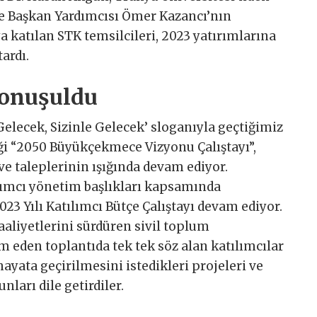
ye Başkan Yardımcısı Ömer Kazancı’nın
a katılan STK temsilcileri, 2023 yatırımlarına
ardı.
konuşuldu
elecek, Sizinle Gelecek’ sloganıyla geçtiğimiz
ği “2050 Büyükçekmece Vizyonu Çalıştayı”,
e taleplerinin ışığında devam ediyor.
lımcı yönetim başlıkları kapsamında
3 Yılı Katılımcı Bütçe Çalıştayı devam ediyor.
aliyetlerini sürdüren sivil toplum
m eden toplantıda tek tek söz alan katılımcılar
yata geçirilmesini istedikleri projeleri ve
nları dile getirdiler.