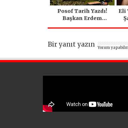
Posof Tarih Yazdı!
Eli
Başkan Erdem
Ş
Demirci’nin Büyük
O
Emeğiyle Son Yılların
En Büyük Festivali
Bir yanıt yazın
Gerçekleşti
Yorum yapabilm