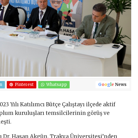
n
Pinterest
Whatsapp
G
o
o
g
l
e
News
 Yılı Katılımcı Bütçe Çalıştayı ilçede aktif
oplum kuruluşları temsilcilerinin görüş ve
eşti.
 Dr. Hasan Akgün, Trakya Üniversitesi’nden