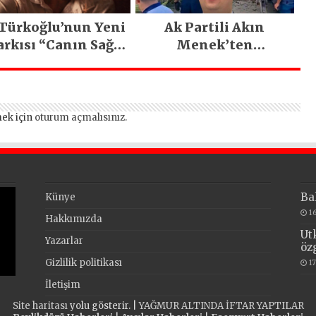
 Türkoğlu’nun Yeni
Ak Partili Akın
arkısı “Canın Sağ
Menek’ten
lsun” Büyük İlgi
Mimarsinan’daki
Gördü!..
heyelan sonrası
kritik uyarı
ek için
oturum açmalısınız
.
Ba
Künye
1
Hakkımızda
Ut
Yazarlar
öz
Gizlilik politikası
1
İletişim
Site haritası
yolu gösterir. |
YAĞMUR ALTINDA İFTAR YAPTILAR