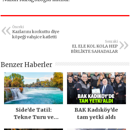
Önceki
Kazlarını korkuttu diye
köpeği vahşice katletti
Sonraki
EL ELE KOL KOLA HEP
BİRLİKTE SAHADALAR
Benzer Haberler
Side’de Tatil:
BAK Kadıköy’de
Tekne Turu ve
tam yetki aldı
Keşfedilecek Yerler