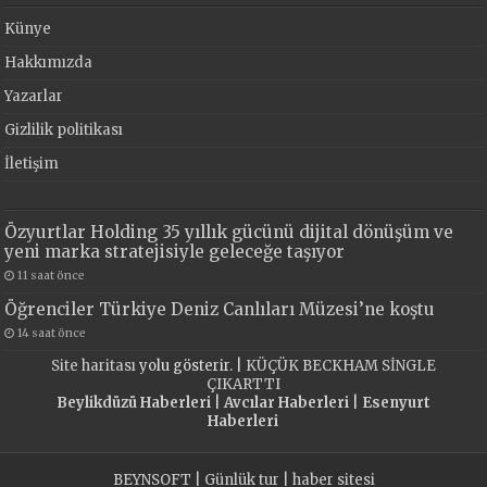
Künye
Hakkımızda
Yazarlar
Gizlilik politikası
İletişim
Özyurtlar Holding 35 yıllık gücünü dijital dönüşüm ve
yeni marka stratejisiyle geleceğe taşıyor
11 saat önce
Öğrenciler Türkiye Deniz Canlıları Müzesi’ne koştu
14 saat önce
Site haritası
yolu gösterir. |
KÜÇÜK BECKHAM SİNGLE
ÇIKARTTI
Beylikdüzü Haberleri
|
Avcılar Haberleri
|
Esenyurt
Haberleri
BEYNSOFT
|
Günlük tur
|
haber sitesi