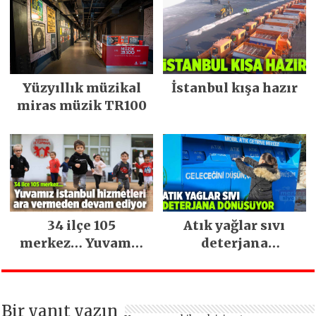
Yüzyıllık müzikal
İstanbul kışa hazır
miras müzik TR100
34 ilçe 105
Atık yağlar sıvı
merkez… Yuvamız
deterjana
İstanbul hizmetleri
dönüşüyor
ara vermeden
devam ediyor
Bir yanıt yazın