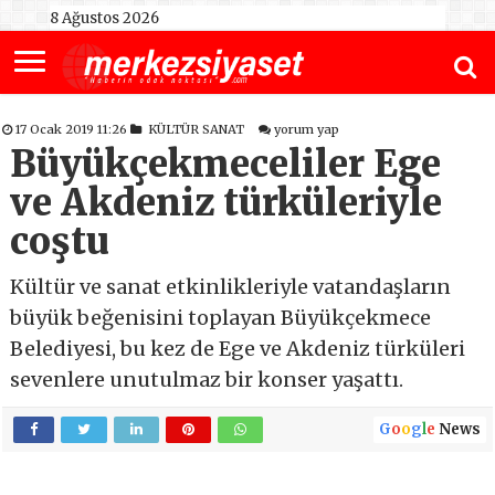
8 Ağustos 2026
17 Ocak 2019 11:26
KÜLTÜR SANAT
yorum yap
Büyükçekmeceliler Ege
ve Akdeniz türküleriyle
coştu
Kültür ve sanat etkinlikleriyle vatandaşların
büyük beğenisini toplayan Büyükçekmece
Belediyesi, bu kez de Ege ve Akdeniz türküleri
sevenlere unutulmaz bir konser yaşattı.
G
o
o
g
l
e
News