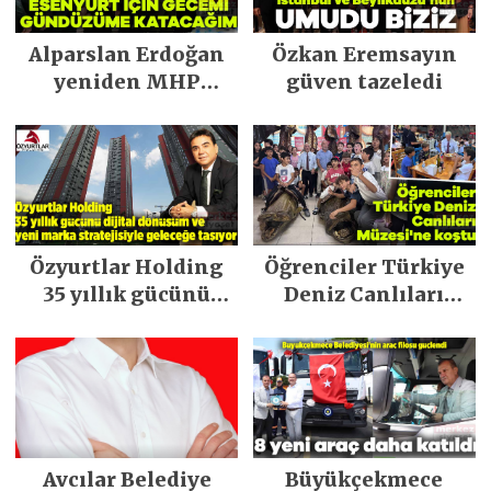
Alparslan Erdoğan
Özkan Eremsayın
yeniden MHP
güven tazeledi
Esenyurt İlçe
Başkanı seçildi
Özyurtlar Holding
Öğrenciler Türkiye
35 yıllık gücünü
Deniz Canlıları
dijital dönüşüm ve
Müzesi’ne koştu
yeni marka
stratejisiyle
geleceğe taşıyor
Avcılar Belediye
Büyükçekmece