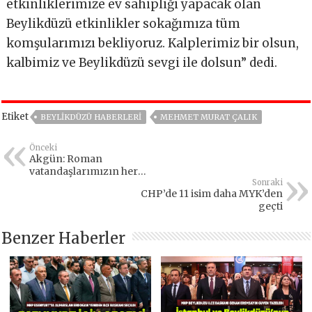
etkinliklerimize ev sahipliği yapacak olan
Beylikdüzü etkinlikler sokağımıza tüm
komşularımızı bekliyoruz. Kalplerimiz bir olsun,
kalbimiz ve Beylikdüzü sevgi ile dolsun” dedi.
Etiket
BEYLIKDÜZÜ HABERLERI
MEHMET MURAT ÇALIK
Önceki
Akgün: Roman
vatandaşlarımızın her
zaman yanındayız!
Sonraki
CHP’de 11 isim daha MYK’den
geçti
Benzer Haberler