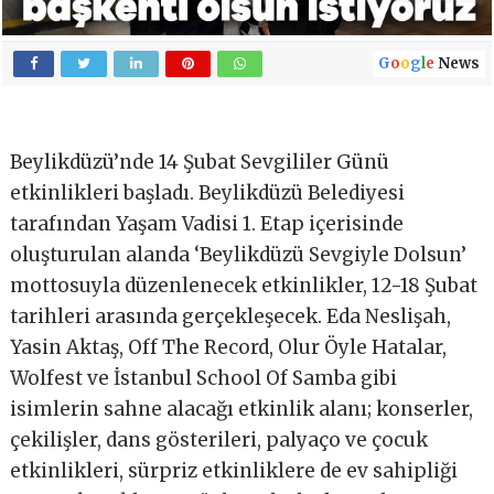
G
o
o
g
l
e
News
Beylikdüzü’nde 14 Şubat Sevgililer Günü
etkinlikleri başladı. Beylikdüzü Belediyesi
tarafından Yaşam Vadisi 1. Etap içerisinde
oluşturulan alanda ‘Beylikdüzü Sevgiyle Dolsun’
mottosuyla düzenlenecek etkinlikler, 12-18 Şubat
tarihleri arasında gerçekleşecek. Eda Neslişah,
Yasin Aktaş, Off The Record, Olur Öyle Hatalar,
Wolfest ve İstanbul School Of Samba gibi
isimlerin sahne alacağı etkinlik alanı; konserler,
çekilişler, dans gösterileri, palyaço ve çocuk
etkinlikleri, sürpriz etkinliklere de ev sahipliği