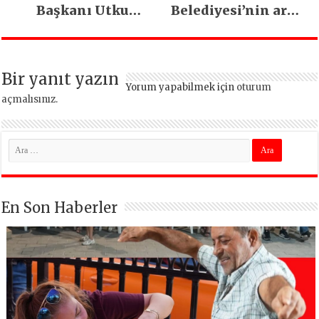
Başkanı Utku
Belediyesi’nin araç
Caner Çaykara
filosu güçlendi
tahliye edildi
Bir yanıt yazın
Yorum yapabilmek için
oturum
açmalısınız
.
En Son Haberler