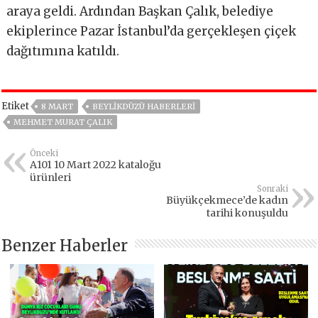
araya geldi. Ardından Başkan Çalık, belediye
ekiplerince Pazar İstanbul’da gerçekleşen çiçek
dağıtımına katıldı.
Etiket
8 MART
BEYLIKDÜZÜ HABERLERI
MEHMET MURAT ÇALIK
Önceki
A101 10 Mart 2022 kataloğu
ürünleri
Sonraki
Büyükçekmece’de kadın
tarihi konuşuldu
Benzer Haberler