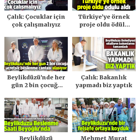
Çalık: Çocuklar için
Türkiye’ye örnek
çok çalışmalıyız
proje oldu ödülü
aldı
Beylikdüzü’nde her
Çalık: Bakanlık
gün 2 bin çocuğa
yapmadı biz yaptık
ücretsiz beslenme
çantası ulaşıyor
Beylikdüzü
Mehmet Murat