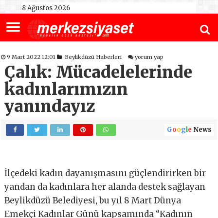
8 Ağustos 2026
9 Mart 2022 12:01
Beylikdüzü Haberleri
yorum yap
Çalık: Mücadelelerinde
kadınlarımızın
yanındayız
G
o
o
g
l
e
News
İlçedeki kadın dayanışmasını güçlendirirken bir
yandan da kadınlara her alanda destek sağlayan
Beylikdüzü Belediyesi, bu yıl 8 Mart Dünya
Emekçi Kadınlar Günü kapsamında “Kadının