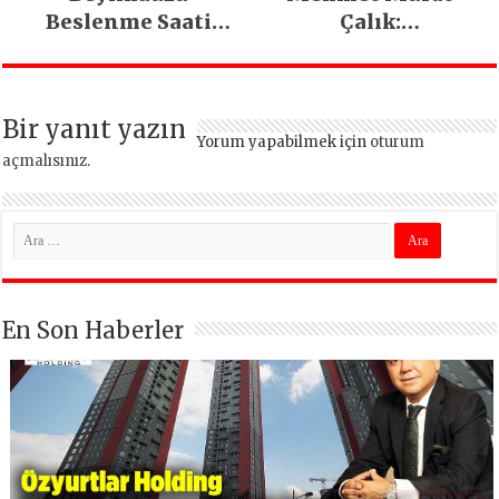
Beslenme Saati
Çalık:
Beyoğlu’nda
Beylikdüzü’nde bir
felsefe ortaya
koyduk
Bir yanıt yazın
Yorum yapabilmek için
oturum
açmalısınız
.
En Son Haberler