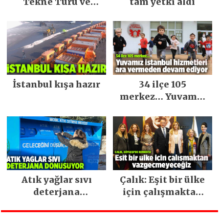
Tekne Turu ve
tam yetki aldı
Keşfedilecek Yerler
İstanbul kışa hazır
34 ilçe 105
merkez… Yuvamız
İstanbul hizmetleri
ara vermeden
devam ediyor
Atık yağlar sıvı
Çalık: Eşit bir ülke
deterjana
için çalışmaktan
dönüşüyor
vazgeçmeyeceğiz