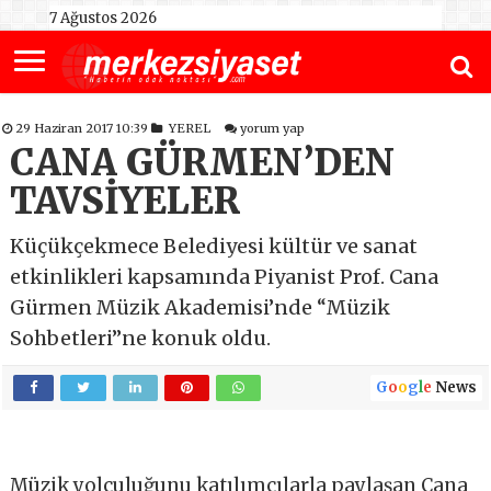
7 Ağustos 2026
29 Haziran 2017 10:39
YEREL
yorum yap
CANA GÜRMEN’DEN
TAVSİYELER
Küçükçekmece Belediyesi kültür ve sanat
etkinlikleri kapsamında Piyanist Prof. Cana
Gürmen Müzik Akademisi’nde “Müzik
Sohbetleri”ne konuk oldu.
G
o
o
g
l
e
News
Müzik yolculuğunu katılımcılarla paylaşan Cana