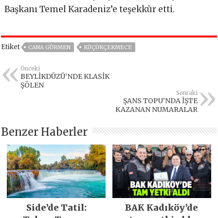
Başkanı Temel Karadeniz’e teşekkür etti.
Etiket
CANA GÜRMEN
KÜÇÜKÇEKMECE
Önceki
BEYLİKDÜZÜ’NDE KLASİK
ŞÖLEN
Sonraki
ŞANS TOPU’NDA İŞTE
KAZANAN NUMARALAR
Benzer Haberler
Side’de Tatil:
BAK Kadıköy’de