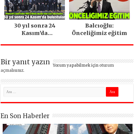
30 yıl sonra 24
Balcıoğlu:
Kasım’da
Önceliğimiz eğitim
buluştular
Bir yanıt yazın
Yorum yapabilmek için
oturum
açmalısınız
.
En Son Haberler