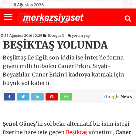
8 Ağustos 2026
25 Ağustos 2016 10:25
Biyografi
yorum yap
BEŞİKTAŞ YOLUNDA
Beşiktaş ile ilgili son iddia ise İnter'de forma
giyen milli futbolcu Caner Erkin. Siyah-
Beyazlılar, Caner Erkin'i kadroya katmak için
büyük yol katetti.
G
o
o
g
l
e
News
Şenol Güneş
‘in sol beke alternatif bir isim isteği
üzerine harekete geçen
Beşiktaş
yönetimi,
Caner