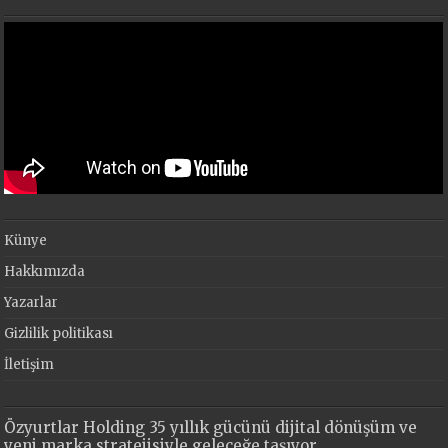
Künye
Hakkımızda
Yazarlar
Gizlilik politikası
İletişim
Özyurtlar Holding 35 yıllık gücünü dijital dönüşüm ve
yeni marka stratejisiyle geleceğe taşıyor