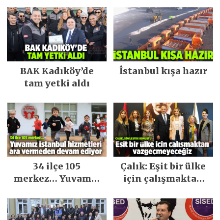
BAK Kadıköy’de
İstanbul kışa hazır
tam yetki aldı
34 ilçe 105
Çalık: Eşit bir ülke
merkez… Yuvamız
için çalışmaktan
İstanbul hizmetleri
vazgeçmeyeceğiz
ara vermeden
devam ediyor