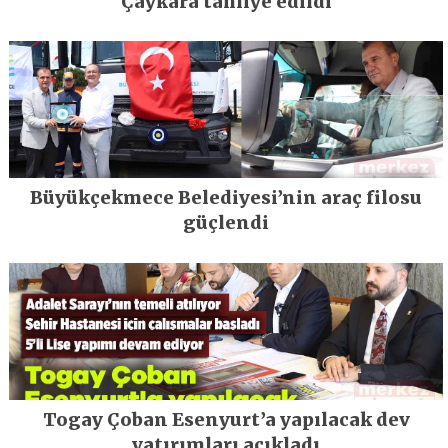
Çaykara tahliye edildi
Büyükçekmece Belediyesi’nin araç filosu
güçlendi
Togay Çoban Esenyurt’a yapılacak dev
yatırımları açıkladı