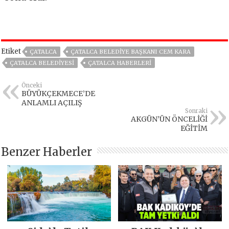
Etiket
ÇATALCA
ÇATALCA BELEDIYE BAŞKANI CEM KARA
ÇATALCA BELEDIYESI
ÇATALCA HABERLERI
Önceki
BÜYÜKÇEKMECE’DE
ANLAMLI AÇILIŞ
Sonraki
AKGÜN’ÜN ÖNCELİĞİ
EĞİTİM
Benzer Haberler