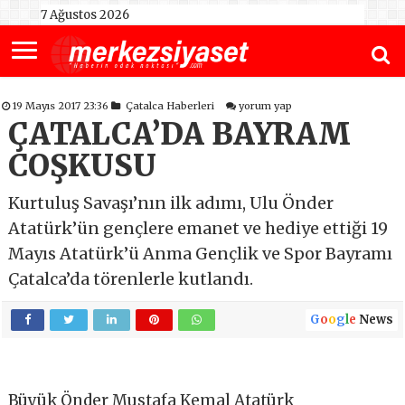
7 Ağustos 2026
19 Mayıs 2017 23:36
Çatalca Haberleri
yorum yap
ÇATALCA’DA BAYRAM
COŞKUSU
Kurtuluş Savaşı’nın ilk adımı, Ulu Önder
Atatürk’ün gençlere emanet ve hediye ettiği 19
Mayıs Atatürk’ü Anma Gençlik ve Spor Bayramı
Çatalca’da törenlerle kutlandı.
G
o
o
g
l
e
News
Büyük Önder Mustafa Kemal Atatürk