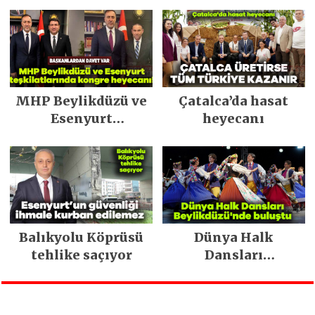
yatırımları açıkladı
MHP Beylikdüzü ve
Çatalca’da hasat
Esenyurt
heyecanı
teşkilatlarında
kongre heyecanı!
Balıkyolu Köprüsü
Dünya Halk
tehlike saçıyor
Dansları
Beylikdüzü’nde
Buluştu