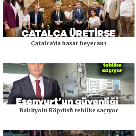
Çatalca’da hasat heyecanı
Balıkyolu Köprüsü tehlike saçıyor