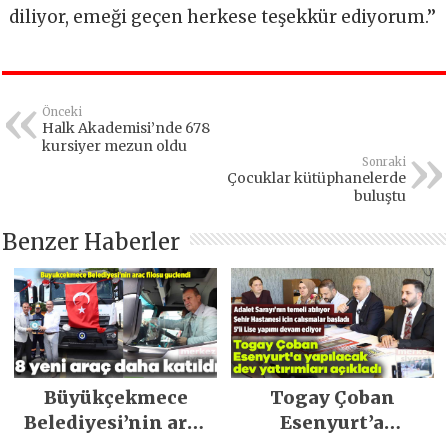
diliyor, emeği geçen herkese teşekkür ediyorum.’’
Önceki
Halk Akademisi’nde 678
kursiyer mezun oldu
Sonraki
Çocuklar kütüphanelerde
buluştu
Benzer Haberler
Büyükçekmece
Togay Çoban
Belediyesi’nin araç
Esenyurt’a
filosu güçlendi
yapılacak dev