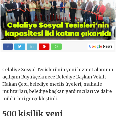
G
o
o
g
l
e
News
Celaliye Sosyal Tesisleri’nin yeni hizmet alanının
açılışını Büyükçekmece Belediye Başkan Vekili
Hakan Çebi, belediye meclis üyeleri, mahalle
muhtarları, belediye başkan yardımcıları ve daire
müdürleri gerçekleştirdi.
500 kişilik yeni