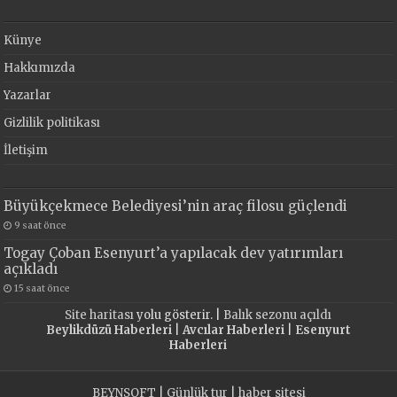
Künye
Hakkımızda
Yazarlar
Gizlilik politikası
İletişim
Büyükçekmece Belediyesi’nin araç filosu güçlendi
9 saat önce
Togay Çoban Esenyurt’a yapılacak dev yatırımları
açıkladı
15 saat önce
Site haritası
yolu gösterir. |
Balık sezonu açıldı
Beylikdüzü Haberleri
|
Avcılar Haberleri
|
Esenyurt
Haberleri
BEYNSOFT
|
Günlük tur
|
haber sitesi