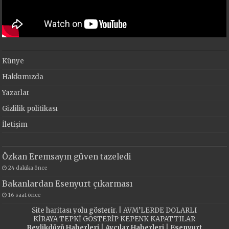
Künye
Hakkımızda
Yazarlar
Gizlilik politikası
İletişim
Özkan Eremsayın güven tazeledi
24 dakika önce
Bakanlardan Esenyurt çıkarması
16 saat önce
Site haritası
yolu gösterir. |
AVM’LERDE DOLARLI
KİRAYA TEPKİ GÖSTERİP KEPENK KAPATTILAR
Beylikdüzü Haberleri
|
Avcılar Haberleri
|
Esenyurt