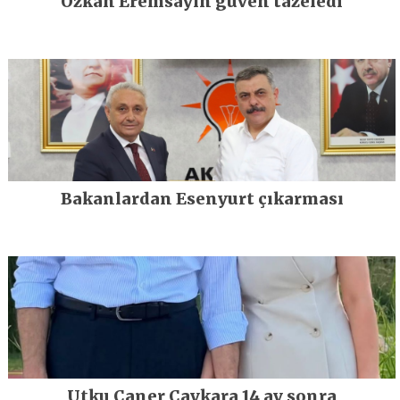
Özkan Eremsayın güven tazeledi
Bakanlardan Esenyurt çıkarması
Utku Caner Çaykara 14 ay sonra