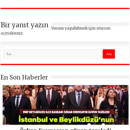
Sağ Olsun” Büyük
Mimarsinan’daki
İlgi Gördü!..
heyelan sonrası
kritik uyarı
Bir yanıt yazın
Yorum yapabilmek için
oturum
açmalısınız
.
En Son Haberler