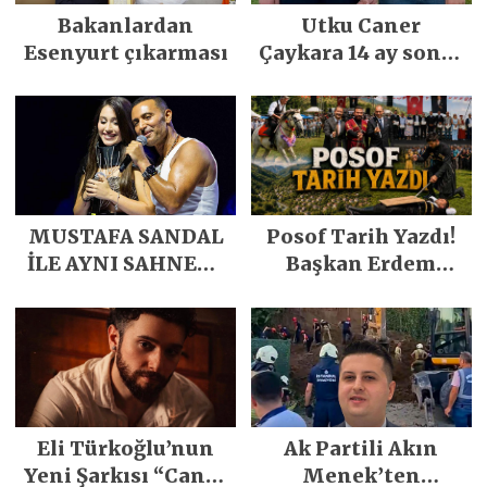
Bakanlardan
Utku Caner
Esenyurt çıkarması
Çaykara 14 ay sonra
özgürlüğüne
kavuştu
MUSTAFA SANDAL
Posof Tarih Yazdı!
İLE AYNI SAHNEDE
Başkan Erdem
PARLADI
Demirci’nin Büyük
Emeğiyle Son
Yılların En Büyük
Festivali
Gerçekleşti
Eli Türkoğlu’nun
Ak Partili Akın
Yeni Şarkısı “Canın
Menek’ten