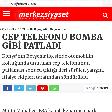
9 Ağustos 2026
12 Eylül 2016 21:36
Biyografi
yorum yap
CEP TELEFONU BOMBA
GİBİ PATLADI
Konya’nın Beyşehir ilçesinde otomobilin
koltuğunda unutulan cep telefonunun
patlaması sonucu çıktığı ileri sürülen yangın,
itfaiye ekipleri tarafından söndürüldü
G
o
o
g
l
e
News
Müftü Mahallesi BSA kanalı kenarında park