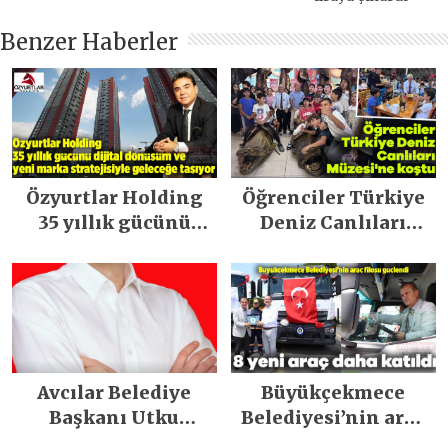
Benzer Haberler
Özyurtlar Holding
Öğrenciler Türkiye
35 yıllık gücünü
Deniz Canlıları
dijital dönüşüm ve
Müzesi’ne koştu
yeni marka
stratejisiyle
geleceğe taşıyor
Avcılar Belediye
Büyükçekmece
Başkanı Utku
Belediyesi’nin araç
Caner Çaykara
filosu güçlendi