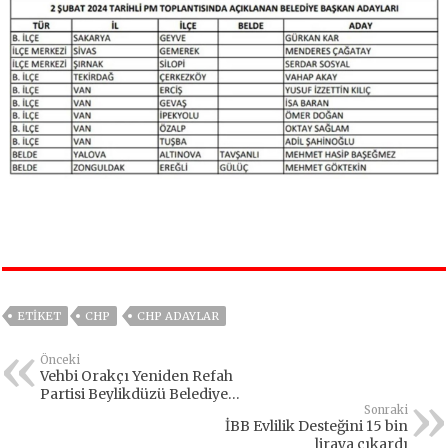
ETIKET
CHP
CHP ADAYLAR
Önceki
Vehbi Orakçı Yeniden Refah
Partisi Beylikdüzü Belediye
Başkan adayı oldu
Sonraki
İBB Evlilik Desteğini 15 bin
liraya çıkardı