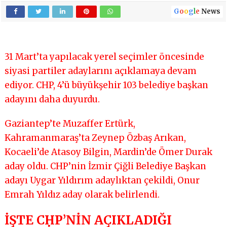
G
o
o
g
l
e
News
31 Mart’ta yapılacak yerel seçimler öncesinde
siyasi partiler adaylarını açıklamaya devam
ediyor. CHP, 4’ü büyükşehir 103 belediye başkan
adayını daha duyurdu.
Gaziantep’te Muzaffer Ertürk,
Kahramanmaraş’ta Zeynep Özbaş Arıkan,
Kocaeli’de Atasoy Bilgin, Mardin’de Ömer Durak
aday oldu. CHP’nin İzmir Çiğli Belediye Başkan
adayı Uygar Yıldırım adaylıktan çekildi, Onur
Emrah Yıldız aday olarak belirlendi.
İŞTE CHP’NİN AÇIKLADIĞI