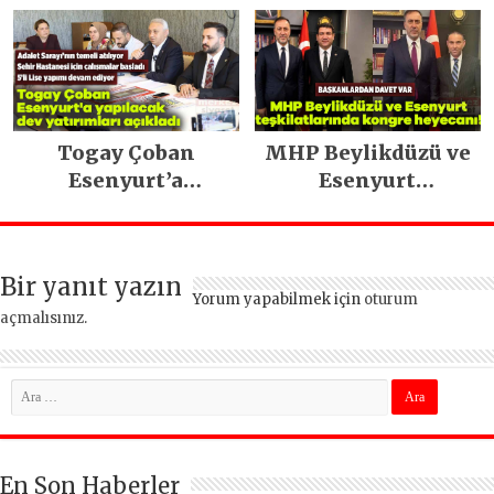
tahliye edildi
Togay Çoban
MHP Beylikdüzü ve
Esenyurt’a
Esenyurt
yapılacak dev
teşkilatlarında
yatırımları açıkladı
kongre heyecanı!
Bir yanıt yazın
Yorum yapabilmek için
oturum
açmalısınız
.
En Son Haberler