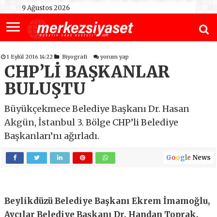
9 Ağustos 2026
1 Eylül 2016 14:22
Biyografi
yorum yap
CHP’Lİ BAŞKANLAR
BULUŞTU
Büyükçekmece Belediye Başkanı Dr. Hasan
Akgün, İstanbul 3. Bölge CHP’li Belediye
Başkanları’nı ağırladı.
G
o
o
g
l
e
News
Beylikdüzü Belediye Başkanı Ekrem İmamoğlu,
Avcılar Belediye Başkanı Dr. Handan Toprak,