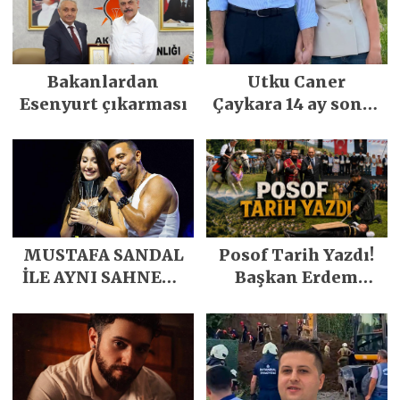
Bakanlardan
Utku Caner
Esenyurt çıkarması
Çaykara 14 ay sonra
özgürlüğüne
kavuştu
MUSTAFA SANDAL
Posof Tarih Yazdı!
İLE AYNI SAHNEDE
Başkan Erdem
PARLADI
Demirci’nin Büyük
Emeğiyle Son
Yılların En Büyük
Festivali
Gerçekleşti