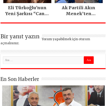
Eli Türkoğlu’nun
Ak Partili Akın
Yeni Şarkısı “Canın
Menek’ten
Sağ Olsun” Büyük
Mimarsinan’daki
İlgi Gördü!..
heyelan sonrası
kritik uyarı
Bir yanıt yazın
Yorum yapabilmek için
oturum
açmalısınız
.
En Son Haberler