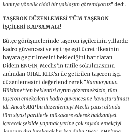
konuya yönelik ciddi bir yaklaşım göremiyoruz
” dedi.
TAŞERON DÜZENLEMESİ TÜM TAŞERON
İŞÇİLERİ KAPSAMALI!
Bütçe görüşmelerinde taşeron işçilerinin yıllardır
kadro güvencesi ve eşit işe eşit ücret ilkesinin
hayata geçirilmesini beklediğini hatırlatan
Didem ENGİN, Meclis’in tatile sokulmasının
ardından OHAL KHK’sı ile getirilen taşeron işçi
düzenlemesini değerlendirerek “
Kamuoyunun
Hükümet’ten beklentisi ayrım gözetmeksizin, tüm
taşeron emekçilerin kadro güvencesine kavuşturulması
idi. Ancak AKP bu düzenlemeyi Meclis çatısı altında
tüm siyasi partilerle müzakere ederek hakkaniyet
içerecek şekilde yapmak yerine çok sayıda emekçiyi
kapsam dışı bırakarak bir kez daha OHAL KHK’sına