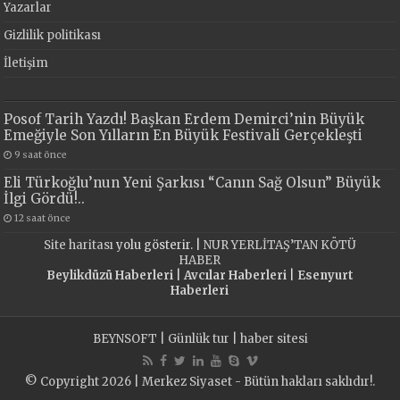
Yazarlar
Gizlilik politikası
İletişim
Posof Tarih Yazdı! Başkan Erdem Demirci’nin Büyük
Emeğiyle Son Yılların En Büyük Festivali Gerçekleşti
9 saat önce
Eli Türkoğlu’nun Yeni Şarkısı “Canın Sağ Olsun” Büyük
İlgi Gördü!..
12 saat önce
Site haritası
yolu gösterir. |
NUR YERLİTAŞ’TAN KÖTÜ
HABER
Beylikdüzü Haberleri
|
Avcılar Haberleri
|
Esenyurt
Haberleri
BEYNSOFT
|
Günlük tur
|
haber sitesi
© Copyright 2026 | Merkez Siyaset - Bütün hakları saklıdır!.