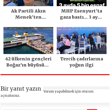
Gerçekleşti
Ak Partili Akın
MHP Esenyurt’ta
Menek’ten
gaza bastı… 3 ayda
Mimarsinan’daki
5 bin esnaf ziyaret
heyelan sonrası
edildi
kritik uyarı
62 ülkenin gençleri
Tercih çadırlarına
Boğaz’ın büyüsüne
yoğun ilgi
kapıldı
Bir yanıt yazın
Yorum yapabilmek için
oturum
açmalısınız
.