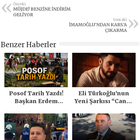
Önceki
MÜJDE! BENZİNE İNDİRİM
GELİYOR
Sonraki
İMAMOĞLU’NDAN KARS’A
ÇIKARMA
Benzer Haberler
Posof Tarih Yazdı!
Eli Türkoğlu’nun
Başkan Erdem
Yeni Şarkısı “Canın
Demirci’nin Büyük
Sağ Olsun” Büyük
Emeğiyle Son
İlgi Gördü!..
Yılların En Büyük
Festivali