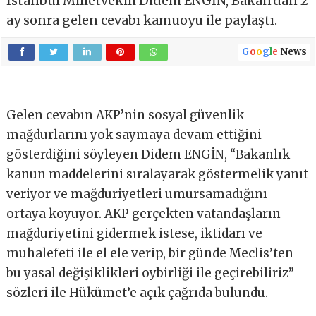
İstanbul Milletvekili Didem ENGİN, Bakan'dan 2
ay sonra gelen cevabı kamuoyu ile paylaştı.
G
o
o
g
l
e
News
Gelen cevabın AKP’nin sosyal güvenlik
mağdurlarını yok saymaya devam ettiğini
gösterdiğini söyleyen Didem ENGİN, “Bakanlık
kanun maddelerini sıralayarak göstermelik yanıt
veriyor ve mağduriyetleri umursamadığını
ortaya koyuyor. AKP gerçekten vatandaşların
mağduriyetini gidermek istese, iktidarı ve
muhalefeti ile el ele verip, bir günde Meclis’ten
bu yasal değişiklikleri oybirliği ile geçirebiliriz”
sözleri ile Hükümet’e açık çağrıda bulundu.