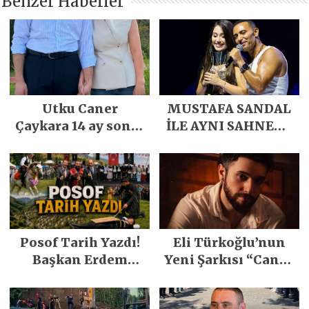
Benzer Haberler
Utku Caner
MUSTAFA SANDAL
Çaykara 14 ay sonra
İLE AYNI SAHNEDE
özgürlüğüne
PARLADI
kavuştu
Posof Tarih Yazdı!
Eli Türkoğlu’nun
Başkan Erdem
Yeni Şarkısı “Canın
Demirci’nin Büyük
Sağ Olsun” Büyük
Emeğiyle Son
İlgi Gördü!..