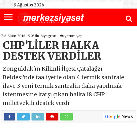
9 Ağustos 2026
8 Ekim 2016 15:03
Biyografi
yorum yap
CHP’LİLER HALKA
DESTEK VERDİLER
Zonguldak'ın Kilimli İlçesi Çatalağzı
Beldesi'nde faaliyette olan 4 termik santrale
ilave 3 yeni termik santralin daha yapılmak
istenmesine karşı çıkan halka 18 CHP
milletvekili destek verdi.
G
o
o
g
l
e
News