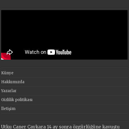
Künye
Hakkımızda
Yazarlar
Gizlilik politikası
İletişim
Utku Caner Çaykara 14 ay sonra özgürlüğüne kavuştu