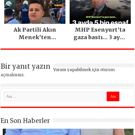
Yılların En Büyük
Festivali
Gerçekleşti
Ak Partili Akın
MHP Esenyurt’ta
Menek’ten
gaza bastı… 3 ayda
Mimarsinan’daki
5 bin esnaf ziyaret
heyelan sonrası
edildi
kritik uyarı
Bir yanıt yazın
Yorum yapabilmek için
oturum
açmalısınız
.
En Son Haberler