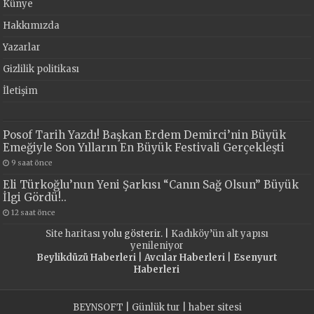
Künye
Hakkımızda
Yazarlar
Gizlilik politikası
İletişim
Posof Tarih Yazdı! Başkan Erdem Demirci’nin Büyük
Emeğiyle Son Yılların En Büyük Festivali Gerçekleşti
9 saat önce
Eli Türkoğlu’nun Yeni Şarkısı “Canın Sağ Olsun” Büyük
İlgi Gördü!..
12 saat önce
Site haritası
yolu gösterir. |
Kadıköy’ün alt yapısı
yenileniyor
Beylikdüzü Haberleri
|
Avcılar Haberleri
|
Esenyurt
Haberleri
BEYNSOFT
|
Günlük tur
|
haber sitesi