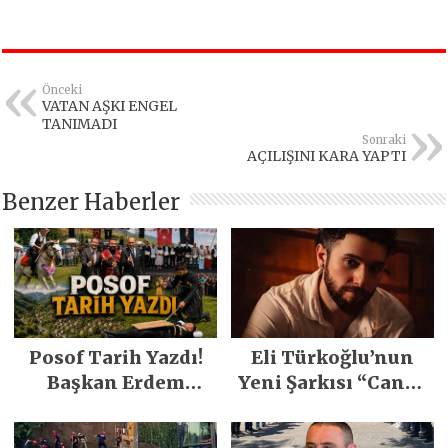
Önceki
VATAN AŞKI ENGEL
TANIMADI
Sonraki
AÇILIŞINI KARA YAPTI
Benzer Haberler
Posof Tarih Yazdı!
Eli Türkoğlu’nun
Başkan Erdem
Yeni Şarkısı “Canın
Demirci’nin Büyük
Sağ Olsun” Büyük
Emeğiyle Son
İlgi Gördü!..