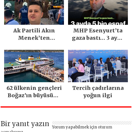
Yılların En Büyük
Festivali
Gerçekleşti
Ak Partili Akın
MHP Esenyurt’ta
Menek’ten
gaza bastı… 3 ayda
Mimarsinan’daki
5 bin esnaf ziyaret
heyelan sonrası
edildi
kritik uyarı
62 ülkenin gençleri
Tercih çadırlarına
Boğaz’ın büyüsüne
yoğun ilgi
kapıldı
Bir yanıt yazın
Yorum yapabilmek için
oturum