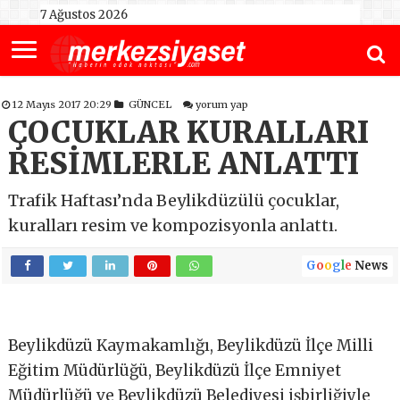
7 Ağustos 2026
12 Mayıs 2017 20:29
GÜNCEL
yorum yap
ÇOCUKLAR KURALLARI
RESİMLERLE ANLATTI
Trafik Haftası’nda Beylikdüzülü çocuklar,
kuralları resim ve kompozisyonla anlattı.
G
o
o
g
l
e
News
Beylikdüzü Kaymakamlığı, Beylikdüzü İlçe Milli
Eğitim Müdürlüğü, Beylikdüzü İlçe Emniyet
Müdürlüğü ve Beylikdüzü Belediyesi işbirliğiyle