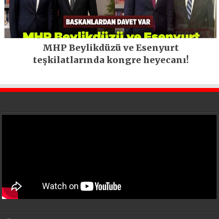
MHP Beylikdüzü ve Esenyurt
teşkilatlarında kongre heyecanı!