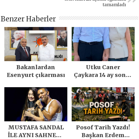
tamamladı
Benzer Haberler
Bakanlardan
Utku Caner
Esenyurt çıkarması
Çaykara 14 ay sonra
özgürlüğüne
kavuştu
MUSTAFA SANDAL
Posof Tarih Yazdı!
İLE AYNI SAHNEDE
Başkan Erdem