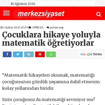
10 Ağustos 2026
3 Şubat 2021 10:05
GÜNCEL
yorum yap
Çocuklara hikaye yoluyla
matematik öğretiyorlar
G
o
o
g
l
e
News
“Matematik hikayeleri okumak, matematiği
çocuğunuzun günlük yaşamına dahil etmenin
kolay yollarından biridir.
Sizin çocuğunuz da matematiği sevmiyor mu?