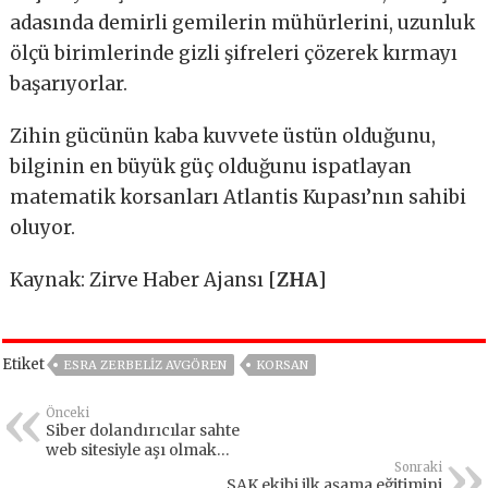
adasında demirli gemilerin mühürlerini, uzunluk
ölçü birimlerinde gizli şifreleri çözerek kırmayı
başarıyorlar.
Zihin gücünün kaba kuvvete üstün olduğunu,
bilginin en büyük güç olduğunu ispatlayan
matematik korsanları Atlantis Kupası’nın sahibi
oluyor.
Kaynak: Zirve Haber Ajansı [
ZHA
]
Etiket
ESRA ZERBELIZ AVGÖREN
KORSAN
Önceki
Siber dolandırıcılar sahte
web sitesiyle aşı olmak
isteyenleri tuzağa düşürüyor
Sonraki
SAK ekibi ilk aşama eğitimini