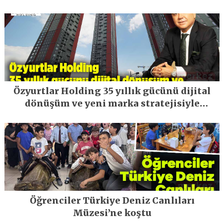
Özyurtlar Holding 35 yıllık gücünü dijital
dönüşüm ve yeni marka stratejisiyle
geleceğe taşıyor
Öğrenciler Türkiye Deniz Canlıları
Müzesi’ne koştu