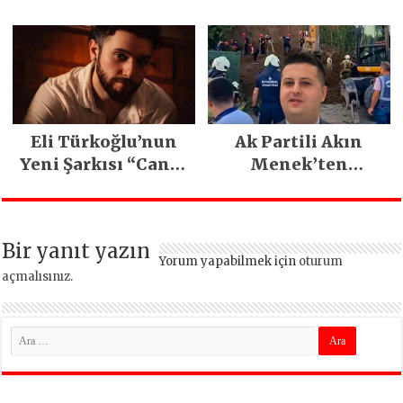
PARLADI
Demirci’nin Büyük
Emeğiyle Son
Yılların En Büyük
Festivali
Gerçekleşti
Eli Türkoğlu’nun
Ak Partili Akın
Yeni Şarkısı “Canın
Menek’ten
Sağ Olsun” Büyük
Mimarsinan’daki
İlgi Gördü!..
heyelan sonrası
kritik uyarı
Bir yanıt yazın
Yorum yapabilmek için
oturum
açmalısınız
.