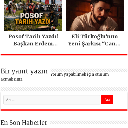
kavuştu
Posof Tarih Yazdı!
Eli Türkoğlu’nun
Başkan Erdem
Yeni Şarkısı “Canın
Demirci’nin Büyük
Sağ Olsun” Büyük
Emeğiyle Son
İlgi Gördü!..
Yılların En Büyük
Bir yanıt yazın
Festivali
Yorum yapabilmek için
oturum
Gerçekleşti
açmalısınız
.
En Son Haberler