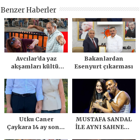
Benzer Haberler
Avcılar’da yaz
Bakanlardan
akşamları kültür
Esenyurt çıkarması
sanat ve
eğlenceyle
renkleniyor
Utku Caner
MUSTAFA SANDAL
Çaykara 14 ay sonra
İLE AYNI SAHNEDE
özgürlüğüne
PARLADI