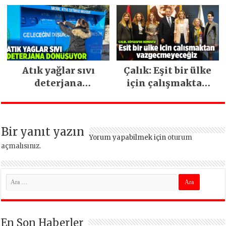
ara vermeden
devam ediyor
Atık yağlar sıvı
Çalık: Eşit bir ülke
deterjana
için çalışmaktan
dönüşüyor
vazgeçmeyeceğiz
Bir yanıt yazın
Yorum yapabilmek için
oturum
açmalısınız
.
En Son Haberler