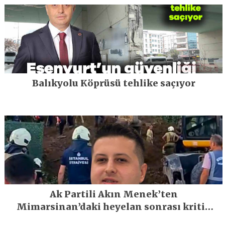
Balıkyolu Köprüsü tehlike saçıyor
Ak Partili Akın Menek’ten
Mimarsinan’daki heyelan sonrası kritik
uyarı