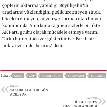
çöplerin aktarma yapıldığı, Büyükşehir’in
araçlarına yüklendiğini pislik üretmeyen sinek,
böcek üretmeyen, hijyen şartlarında olan bir yer
konumunda. Ama buna rağmen sizlerle birlikte
AK Parti grubu olarak mücadele etmeye varım.
Farklı bir noktada yer gösterilir ise. Farklı bir
nokta üzerinde dururuz” dedi.
Etiket
ALANI
ÇÖP
HASAN AKGÜN
SU HAVZASI
TOPLAMA
Önceki
YAZ OKULLARI BUGÜN
AÇILIYOR
Sonraki
DİEGO COSTA
HEYECANLANDIRDI