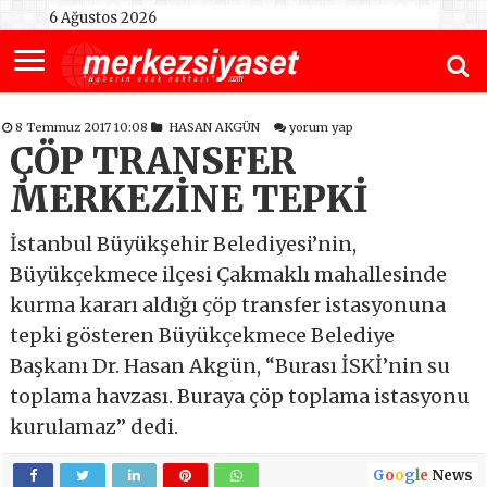
6 Ağustos 2026
8 Temmuz 2017 10:08
HASAN AKGÜN
yorum yap
ÇÖP TRANSFER
MERKEZİNE TEPKİ
İstanbul Büyükşehir Belediyesi’nin,
Büyükçekmece ilçesi Çakmaklı mahallesinde
kurma kararı aldığı çöp transfer istasyonuna
tepki gösteren Büyükçekmece Belediye
Başkanı Dr. Hasan Akgün, “Burası İSKİ’nin su
toplama havzası. Buraya çöp toplama istasyonu
kurulamaz” dedi.
G
o
o
g
l
e
News