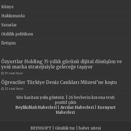
Künye
Hakkımızda
Yazarlar
Gizlilik politikası
İletişim
Özyurtlar Holding 35 yıllık gücünü dijital dönüşüm ve
yeni marka stratejisiyle geleceğe taşıyor
19 saat önce
Öğrenciler Türkiye Deniz Canlıları Müzesi’ne koştu
22 saat önce
Site haritası
yolu gösterir. |
26 berberin korona testi
pozitif çıktı
Beylikdüzü Haberleri
|
Avcılar Haberleri
|
Esenyurt
Haberleri
BEYNSOFT
|
Günlük tur
|
haber sitesi