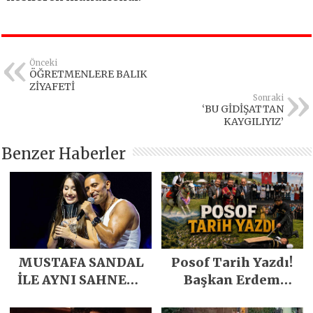
Önceki
ÖĞRETMENLERE BALIK
ZİYAFETİ
Sonraki
‘BU GİDİŞATTAN
KAYGILIYIZ’
Benzer Haberler
MUSTAFA SANDAL
Posof Tarih Yazdı!
İLE AYNI SAHNEDE
Başkan Erdem
PARLADI
Demirci’nin Büyük