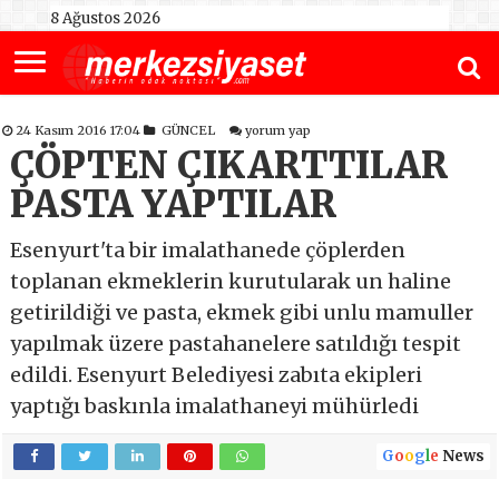
8 Ağustos 2026
24 Kasım 2016 17:04
GÜNCEL
yorum yap
ÇÖPTEN ÇIKARTTILAR
PASTA YAPTILAR
Esenyurt'ta bir imalathanede çöplerden
toplanan ekmeklerin kurutularak un haline
getirildiği ve pasta, ekmek gibi unlu mamuller
yapılmak üzere pastahanelere satıldığı tespit
edildi. Esenyurt Belediyesi zabıta ekipleri
yaptığı baskınla imalathaneyi mühürledi
G
o
o
g
l
e
News