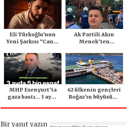
Emeğiyle Son
Yılların En Büyük
Festivali
Gerçekleşti
Eli Türkoğlu’nun
Ak Partili Akın
Yeni Şarkısı “Canın
Menek’ten
Sağ Olsun” Büyük
Mimarsinan’daki
İlgi Gördü!..
heyelan sonrası
kritik uyarı
MHP Esenyurt’ta
62 ülkenin gençleri
gaza bastı… 3 ayda
Boğaz’ın büyüsüne
5 bin esnaf ziyaret
kapıldı
edildi
Bir yanıt yazın