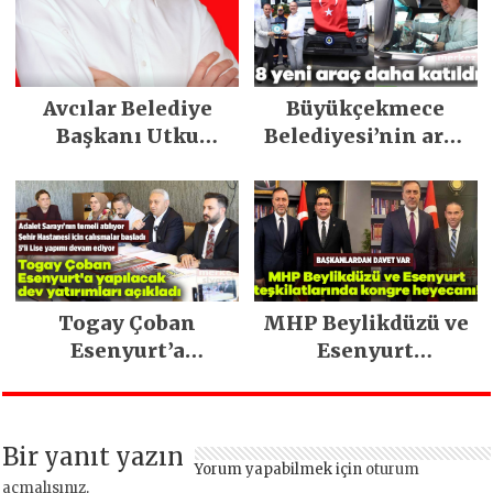
stratejisiyle
geleceğe taşıyor
Avcılar Belediye
Büyükçekmece
Başkanı Utku
Belediyesi’nin araç
Caner Çaykara
filosu güçlendi
tahliye edildi
Togay Çoban
MHP Beylikdüzü ve
Esenyurt’a
Esenyurt
yapılacak dev
teşkilatlarında
yatırımları açıkladı
kongre heyecanı!
Bir yanıt yazın
Yorum yapabilmek için
oturum
açmalısınız
.