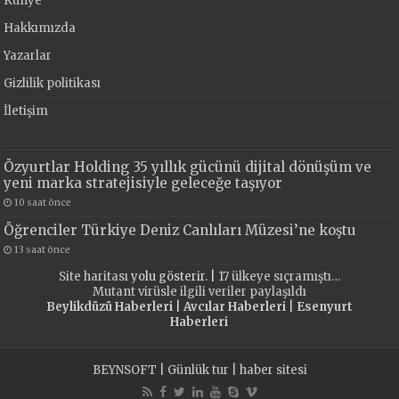
Künye
Hakkımızda
Yazarlar
Gizlilik politikası
İletişim
Özyurtlar Holding 35 yıllık gücünü dijital dönüşüm ve
yeni marka stratejisiyle geleceğe taşıyor
10 saat önce
Öğrenciler Türkiye Deniz Canlıları Müzesi’ne koştu
13 saat önce
Site haritası
yolu gösterir. |
17 ülkeye sıçramıştı…
Mutant virüsle ilgili veriler paylaşıldı
Beylikdüzü Haberleri
|
Avcılar Haberleri
|
Esenyurt
Haberleri
BEYNSOFT
|
Günlük tur
|
haber sitesi