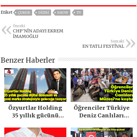
Etiket
ÇUKUR
DIZISI
SHOW
TV
Önceki
CHP’NİN ADAYI EKREM
İMAMOĞLU
Sonraki
EN TATLI FESTİVAL
Benzer Haberler
Özyurtlar Holding
Öğrenciler Türkiye
35 yıllık gücünü
Deniz Canlıları
dijital dönüşüm ve
Müzesi’ne koştu
yeni marka