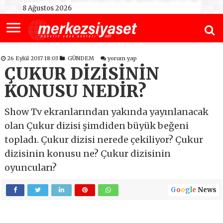
8 Ağustos 2026
26 Eylül 2017 18:03
GÜNDEM
yorum yap
ÇUKUR DİZİSİNİN
KONUSU NEDİR?
Show Tv ekranlarından yakında yayınlanacak
olan Çukur dizisi şimdiden büyük beğeni
topladı. Çukur dizisi nerede çekiliyor? Çukur
dizisinin konusu ne? Çukur dizisinin
oyuncuları?
G
o
o
g
l
e
News