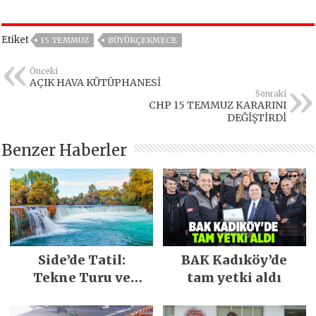
Etiket
15 TEMMUZ
BÜYÜKÇEKMECE
Önceki
AÇIK HAVA KÜTÜPHANESİ
Sonraki
CHP 15 TEMMUZ KARARINI
DEĞİŞTİRDİ
Benzer Haberler
Side’de Tatil:
BAK Kadıköy’de
Tekne Turu ve
tam yetki aldı
Keşfedilecek Yerler