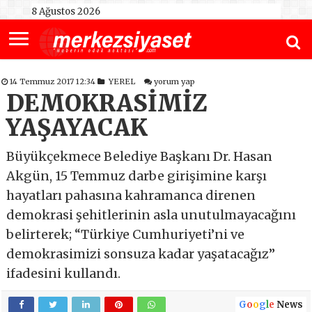
8 Ağustos 2026
14 Temmuz 2017 12:34
YEREL
yorum yap
DEMOKRASİMİZ
YAŞAYACAK
Büyükçekmece Belediye Başkanı Dr. Hasan
Akgün, 15 Temmuz darbe girişimine karşı
hayatları pahasına kahramanca direnen
demokrasi şehitlerinin asla unutulmayacağını
belirterek; “Türkiye Cumhuriyeti’ni ve
demokrasimizi sonsuza kadar yaşatacağız”
ifadesini kullandı.
G
o
o
g
l
e
News