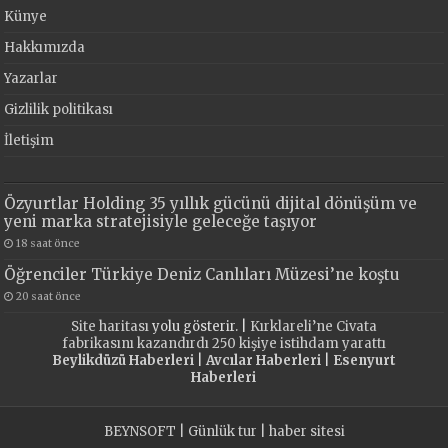
Künye
Hakkımızda
Yazarlar
Gizlilik politikası
İletişim
Özyurtlar Holding 35 yıllık gücünü dijital dönüşüm ve
yeni marka stratejisiyle geleceğe taşıyor
18 saat önce
Öğrenciler Türkiye Deniz Canlıları Müzesi’ne koştu
20 saat önce
Site haritası
yolu gösterir. |
Kırklareli’ne Civata
fabrikasını kazandırdı 250 kişiye istihdam yarattı
Beylikdüzü Haberleri
|
Avcılar Haberleri
|
Esenyurt
Haberleri
BEYNSOFT
|
Günlük tur
|
haber sitesi