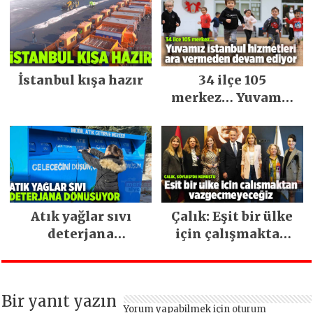
İstanbul kışa hazır
34 ilçe 105
merkez… Yuvamız
İstanbul hizmetleri
ara vermeden
devam ediyor
Atık yağlar sıvı
Çalık: Eşit bir ülke
deterjana
için çalışmaktan
dönüşüyor
vazgeçmeyeceğiz
Bir yanıt yazın
Yorum yapabilmek için
oturum