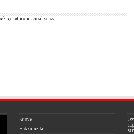
açıkladı
kongre heyecanı!
ek için
oturum açmalısınız
.
Öz
Künye
di
Hakkımızda
st