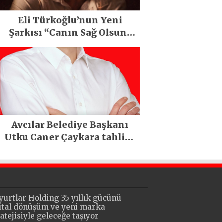
Eli Türkoğlu’nun Yeni
Şarkısı “Canın Sağ Olsun”
Büyük İlgi Gördü!..
Avcılar Belediye Başkanı
Utku Caner Çaykara tahliye
edildi
yurtlar Holding 35 yıllık gücünü
jital dönüşüm ve yeni marka
ratejisiyle geleceğe taşıyor