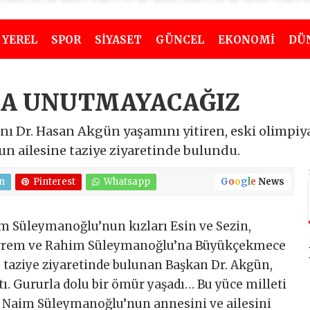
YEREL
SPOR
SİYASET
GÜNCEL
EKONOMİ
DÜ
LA UNUTMAYACAĞIZ
 Dr. Hasan Akgün yaşamını yitiren, eski olimpiya
n ailesine taziye ziyaretinde bulundu.
n
Pinterest
Whatsapp
G
o
o
g
l
e
News
 Süleymanoğlu’nun kızları Esin ve Sezin,
harrem ve Rahim Süleymanoğlu’na Büyükçekmece
 taziye ziyaretinde bulunan Başkan Dr. Akgün,
tı. Gururla dolu bir ömür yaşadı… Bu yüce milleti
i Naim Süleymanoğlu’nun annesini ve ailesini