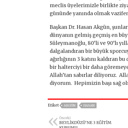
meclis üyelerimizle birlikte ziy
gününde yanında olmak vazifem
Başkan Dr. Hasan Akgün, şunlar
dünyanın gelmiş geçmiş en büy
Süleymanoğlu, 80’li ve 90’lı yı
dalgalandıran bir büyük sporcu
ağırlığının 3 katını kaldıran b
bir halterciyi bir daha göremeye
Allah’tan sabırlar diliyoruz. Al
diyorum. Hepimizin başı sağ ol
Etiket
AKGÜN
HASAN
Önceki
BEYLİKDÜZÜ’NE 3 EĞİTİM
KURUMU