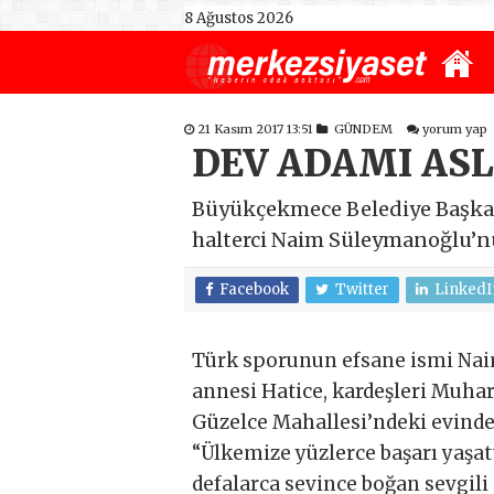
8 Ağustos 2026
21 Kasım 2017 13:51
GÜNDEM
yorum yap
DEV ADAMI AS
Büyükçekmece Belediye Başkanı
halterci Naim Süleymanoğlu’nu
Facebook
Twitter
LinkedI
Türk sporunun efsane ismi Naim
annesi Hatice, kardeşleri Mu
Güzelce Mahallesi’ndeki evinde
“Ülkemize yüzlerce başarı yaşat
defalarca sevince boğan sevgil