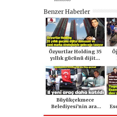
Benzer Haberler
Özyurtlar Holding 35
Ö
yıllık gücünü dijital
dönüşüm ve yeni
marka stratejisiyle
geleceğe taşıyor
Büyükçekmece
Belediyesi’nin araç
Es
filosu güçlendi