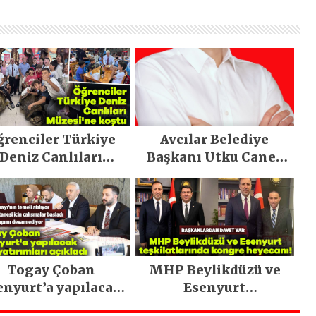
ğrenciler Türkiye
Avcılar Belediye
Deniz Canlıları
Başkanı Utku Caner
Müzesi’ne koştu
Çaykara tahliye edildi
Togay Çoban
MHP Beylikdüzü ve
enyurt’a yapılacak
Esenyurt
dev yatırımları
teşkilatlarında