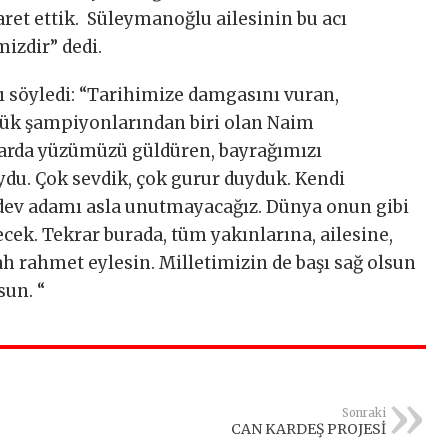
aret ettik. Süleymanoğlu ailesinin bu acı
izdir” dedi.
ı söyledi: “Tarihimize damgasını vuran,
ük şampiyonlarından biri olan Naim
llarda yüzümüzü güldüren, bayrağımızı
ydu. Çok sevdik, çok gurur duyduk. Kendi
u dev adamı asla unutmayacağız. Dünya onun gibi
cek. Tekrar burada, tüm yakınlarına, ailesine,
lah rahmet eylesin. Milletimizin de başı sağ olsun
sun. “
Sonraki
CAN KARDEŞ PROJESİ