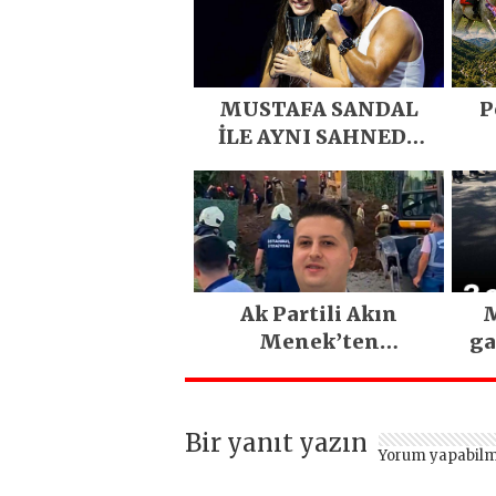
MUSTAFA SANDAL
P
İLE AYNI SAHNEDE
PARLADI
D
Eme
E
Ak Partili Akın
M
Menek’ten
ga
Mimarsinan’daki
heyelan sonrası
kritik uyarı
Bir yanıt yazın
Yorum yapabilm