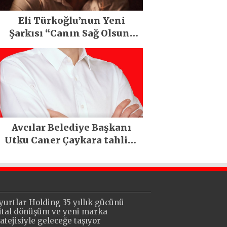
Eli Türkoğlu’nun Yeni
Şarkısı “Canın Sağ Olsun”
Büyük İlgi Gördü!..
Avcılar Belediye Başkanı
Utku Caner Çaykara tahliye
edildi
yurtlar Holding 35 yıllık gücünü
jital dönüşüm ve yeni marka
ratejisiyle geleceğe taşıyor