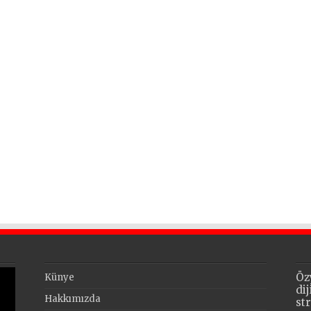
Öz
Künye
di
Hakkımızda
st