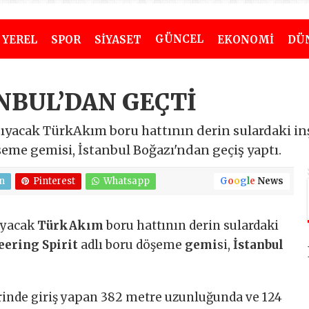
GÜNCEL
YEREL
SPOR
SİYASET
EKONOMİ
DÜ
NBUL’DAN GEÇTİ
şıyacak TürkAkım boru hattının derin sulardaki in
şeme gemisi, İstanbul Boğazı'ndan geçiş yaptı.
n
Pinterest
Whatsapp
G
o
o
g
l
e
News
şıyacak
TürkAkım
boru hattının derin sulardaki
eering Spirit
adlı boru döşeme
gemi
si,
İstanbul
erinde giriş yapan 382 metre uzunluğunda ve 124