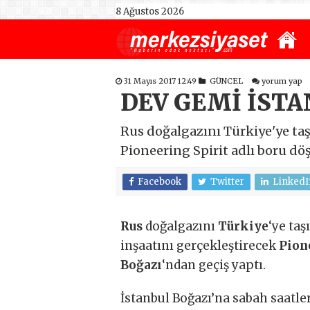
8 Ağustos 2026
31 Mayıs 2017 12:49
GÜNCEL
yorum yap
DEV GEMİ İSTA
Rus doğalgazını Türkiye'ye ta
Pioneering Spirit adlı boru dö
Facebook
Twitter
LinkedI
Rus
doğalgazını
Türkiye
‘ye ta
inşaatını gerçekleştirecek
Pion
Boğazı
‘ndan geçiş yaptı.
İstanbul Boğazı’na sabah saatl