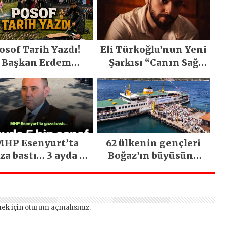
osof Tarih Yazdı!
Eli Türkoğlu’nun Yeni
Başkan Erdem
Şarkısı “Canın Sağ
emirci’nin Büyük
Olsun” Büyük İlgi
ğiyle Son Yılların
Gördü!..
n Büyük Festivali
Gerçekleşti
HP Esenyurt’ta
62 ülkenin gençleri
za bastı… 3 ayda 5
Boğaz’ın büyüsüne
bin esnaf ziyaret
kapıldı
edildi
ek için
oturum açmalısınız
.