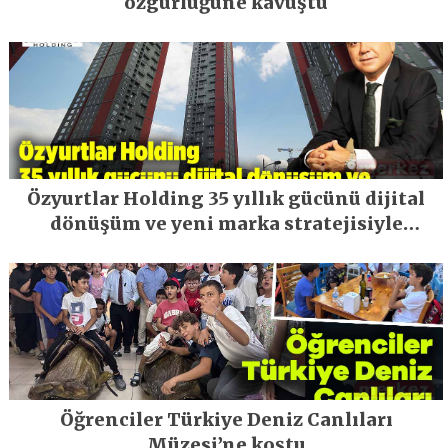
özgürlüğüne kavuştu
Özyurtlar Holding 35 yıllık gücünü dijital
dönüşüm ve yeni marka stratejisiyle
geleceğe taşıyor
Öğrenciler Türkiye Deniz Canlıları
Müzesi’ne koştu