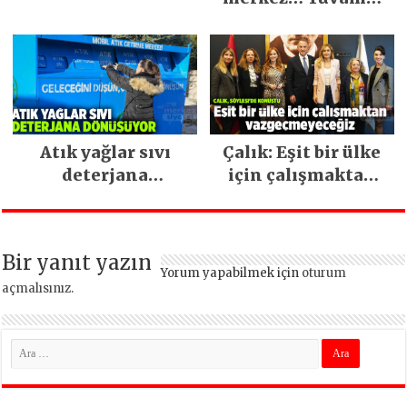
İstanbul hizmetleri
ara vermeden
devam ediyor
Atık yağlar sıvı
Çalık: Eşit bir ülke
deterjana
için çalışmaktan
dönüşüyor
vazgeçmeyeceğiz
Bir yanıt yazın
Yorum yapabilmek için
oturum
açmalısınız
.