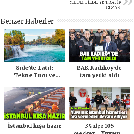
YILDIZ TİLBE’YE TRAFİK
CEZASI
Benzer Haberler
Side’de Tatil:
BAK Kadıköy’de
Tekne Turu ve
tam yetki aldı
Keşfedilecek Yerler
İstanbul kışa hazır
34 ilçe 105
merkez… Yuvamız