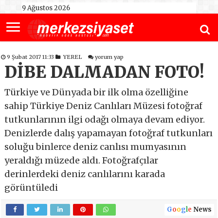
9 Ağustos 2026
9 Şubat 2017 11:33
YEREL
yorum yap
DİBE DALMADAN FOTO!
Türkiye ve Dünyada bir ilk olma özelliğine
sahip Türkiye Deniz Canlıları Müzesi fotoğraf
tutkunlarının ilgi odağı olmaya devam ediyor.
Denizlerde dalış yapamayan fotoğraf tutkunları
soluğu binlerce deniz canlısı mumyasının
yeraldığı müzede aldı. Fotoğrafçılar
derinlerdeki deniz canlılarını karada
görüntüledi
G
o
o
g
l
e
News