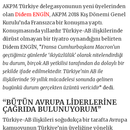
AKPM Türkiye delegasyonunun yeni üyelerinden
olan
Didem ENGİN
, AKPM 2018 Kış Dönemi Genel
Kurulu’nda Fransızca bir konuşma yaptı.
Konuşmasında yıllardır Türkiye-AB ilişkilerinde
dürüst olmayan bir tiyatro oynandığını belirten
Didem ENGİN, “
Fransa Cumhurbaşkanı Macron’un
geçtiğimiz günlerde ‘ikiyüzlülük’ olarak nitelendirdiği
bu durum, birçok AB yetkilisi tarafından da dolaylı bir
şekilde ifade edilmektedir. Türkiye’nin AB ile
ilişkilerinde 59 yıllık mücadelesi sonunda gelinen
bugünkü durum gerçekten üzüntü vericidir
” dedi.
“BÜTÜN AVRUPA LİDERLERİNE
ÇAĞRIDA BULUNUYORUM”
Türkiye-AB ilişkileri soğudukça bir tarafta Avrupa
kamuoyunun Türkiye’nin üyeliğine yönelik