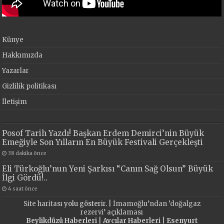
Künye
Hakkımızda
Yazarlar
Gizlilik politikası
İletişim
Posof Tarih Yazdı! Başkan Erdem Demirci’nin Büyük
Emeğiyle Son Yılların En Büyük Festivali Gerçekleşti
38 dakika önce
Eli Türkoğlu’nun Yeni Şarkısı “Canın Sağ Olsun” Büyük
İlgi Gördü!..
4 saat önce
Site haritası
yolu gösterir. |
İmamoğlu’ndan ‘doğalgaz
rezervi’ açıklaması
Beylikdüzü Haberleri
|
Avcılar Haberleri
|
Esenyurt