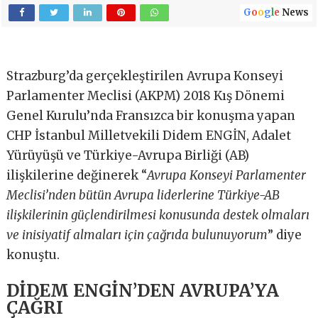
G
o
o
g
l
e
News
Strazburg’da gerçekleştirilen Avrupa Konseyi
Parlamenter Meclisi (AKPM) 2018 Kış Dönemi
Genel Kurulu’nda Fransızca bir konuşma yapan
CHP İstanbul Milletvekili Didem ENGİN, Adalet
Yürüyüşü ve Türkiye-Avrupa Birliği (AB)
ilişkilerine değinerek “
Avrupa Konseyi Parlamenter
Meclisi’nden bütün Avrupa liderlerine Türkiye-AB
ilişkilerinin güçlendirilmesi konusunda destek olmaları
ve inisiyatif almaları için çağrıda bulunuyorum
” diye
konuştu.
DİDEM ENGİN’DEN AVRUPA’YA
ÇAĞRI