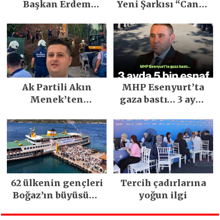
Başkan Erdem
Yeni Şarkısı “Canın
Demirci’nin Büyük
Sağ Olsun” Büyük
Emeğiyle Son
İlgi Gördü!..
Yılların En Büyük
Festivali
Gerçekleşti
Ak Partili Akın
MHP Esenyurt’ta
Menek’ten
gaza bastı… 3 ayda
Mimarsinan’daki
5 bin esnaf ziyaret
heyelan sonrası
edildi
kritik uyarı
62 ülkenin gençleri
Tercih çadırlarına
Boğaz’ın büyüsüne
yoğun ilgi
kapıldı