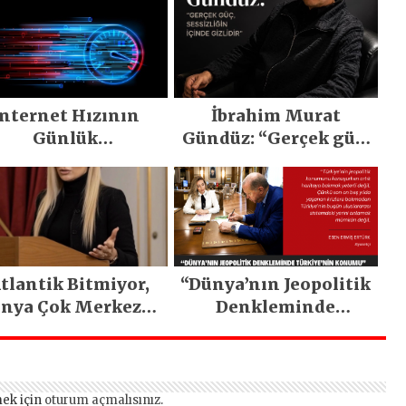
İnternet Hızının
İbrahim Murat
Günlük
Gündüz: “Gerçek güç,
otivasyonumuza
sessizliğin içinde
Etkisi Nedir?
gizlidir”
tlantik Bitmiyor,
“Dünya’nın Jeopolitik
nya Çok Merkezli
Denkleminde
Hale Geliyor”
Türkiye’nin Konumu”
ek için
oturum açmalısınız
.