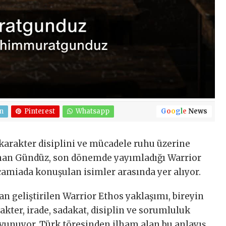
n
Pinterest
Whatsapp
G
o
o
g
l
e
News
, karakter disiplini ve mücadele ruhu üzerine
ınan Gündüz, son dönemde yayımladığı Warrior
 camiada konuşulan isimler arasında yer alıyor.
 geliştirilen Warrior Ethos yaklaşımı, bireyin
rakter, irade, sadakat, disiplin ve sorumluluk
savunuyor. Türk töresinden ilham alan bu anlayış,