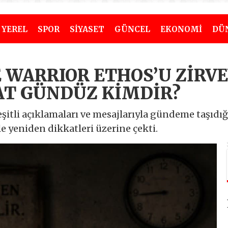
YEREL
SPOR
SİYASET
GÜNCEL
EKONOMİ
DÜ
E WARRIOR ETHOS’U ZİRV
T GÜNDÜZ KİMDİR?
eşitli açıklamaları ve mesajlarıyla gündeme taşıd
le yeniden dikkatleri üzerine çekti.