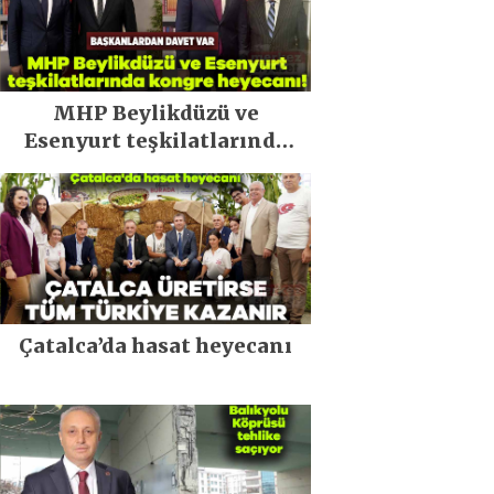
MHP Beylikdüzü ve
Esenyurt teşkilatlarında
kongre heyecanı!
Çatalca’da hasat heyecanı