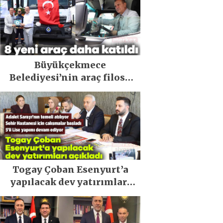
Büyükçekmece
Belediyesi’nin araç filosu
güçlendi
Togay Çoban Esenyurt’a
yapılacak dev yatırımları
açıkladı