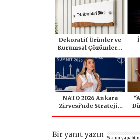
Dekoratif Ürünler ve
Kurumsal Çözümlerle
Yaşam Alanlarına
M
Değer Katın
NATO 2026 Ankara
“A
Zirvesi’nde Stratejik
Dü
Lojistik Gündemi
Bir yanıt yazın
Yorum yapabilm