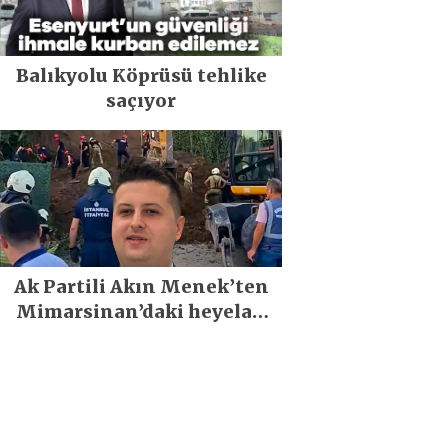
Balıkyolu Köprüsü tehlike
saçıyor
Ak Partili Akın Menek’ten
Mimarsinan’daki heyelan
sonrası kritik uyarı