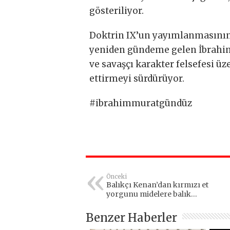
gösteriliyor.
Doktrin IX’un yayımlanmasının
yeniden gündeme gelen İbrahim 
ve savaşçı karakter felsefesi ü
ettirmeyi sürdürüyor.
#ibrahimmuratgündüz
Önceki
Balıkçı Kenan’dan kırmızı et
yorgunu midelere balık
reçetesi
Benzer Haberler