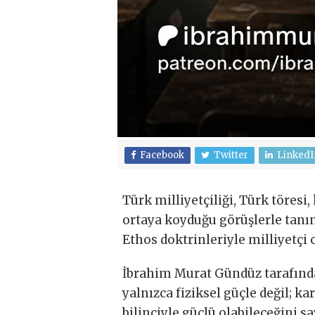
Facebook
Twitter
LinkedI
Türk milliyetçiliği, Türk töresi
ortaya koyduğu görüşlerle tan
Ethos doktrinleriyle milliyetçi
İbrahim Murat Gündüz tarafından
yalnızca fiziksel güçle değil; ka
bilinciyle güçlü olabileceğini 