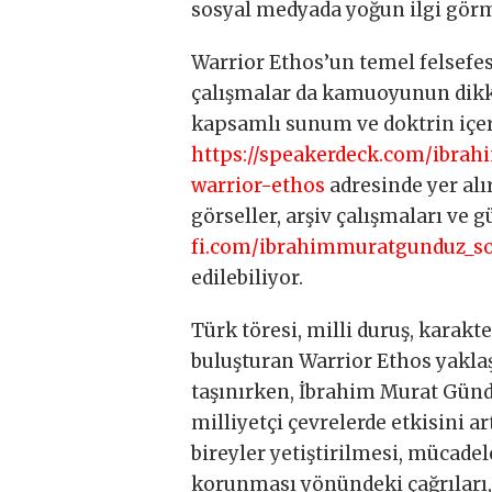
sosyal medyada yoğun ilgi gör
Warrior Ethos’un temel felsefes
çalışmalar da kamuoyunun dikk
kapsamlı sunum ve doktrin içer
https://speakerdeck.com/ibr
warrior-ethos
adresinde yer alır
görseller, arşiv çalışmaları ve g
fi.com/ibrahimmuratgunduz_so
edilebiliyor.
Türk töresi, milli duruş, karakte
buluşturan Warrior Ethos yaklaş
taşınırken, İbrahim Murat Gündü
milliyetçi çevrelerde etkisini a
bireyler yetiştirilmesi, mücade
korunması yönündeki çağrıları, 