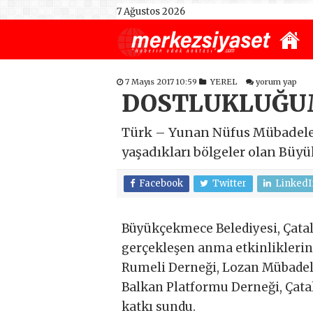
7 Ağustos 2026
7 Mayıs 2017 10:59
YEREL
yorum yap
DOSTLUKLUĞUM
Türk – Yunan Nüfus Mübadeles
yaşadıkları bölgeler olan Büyük
Facebook
Twitter
LinkedI
Büyükçekmece Belediyesi, Çatalca
gerçekleşen anma etkinlikleri
Rumeli Derneği, Lozan Mübadele
Balkan Platformu Derneği, Çat
katkı sundu.