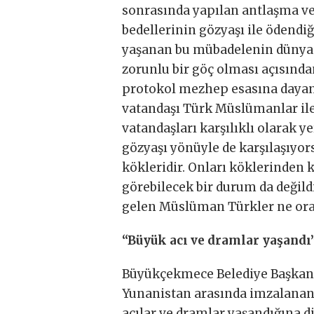
sonrasında yapılan antlaşma ve
bedellerinin gözyaşı ile ödendi
yaşanan bu mübadelenin dünya ta
zorunlu bir göç olması açısında
protokol mezhep esasına dayan
vatandaşı Türk Müslümanlar il
vatandaşları karşılıklı olarak y
gözyaşı yönüyle de karşılaşıyor
kökleridir. Onları köklerinden 
görebilecek bir durum da değil
gelen Müslüman Türkler ne oralı 
“Büyük acı ve dramlar yaşandı
Büyükçekmece Belediye Başkanı 
Yunanistan arasında imzalanan
acılar ve dramlar yaşandığına di