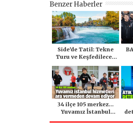
Benzer Haberler
Side’de Tatil: Tekne
BA
Turu ve Keşfedilecek
Yerler
34 ilçe 105 merkez…
Yuvamız İstanbul
de
hizmetleri ara
vermeden devam