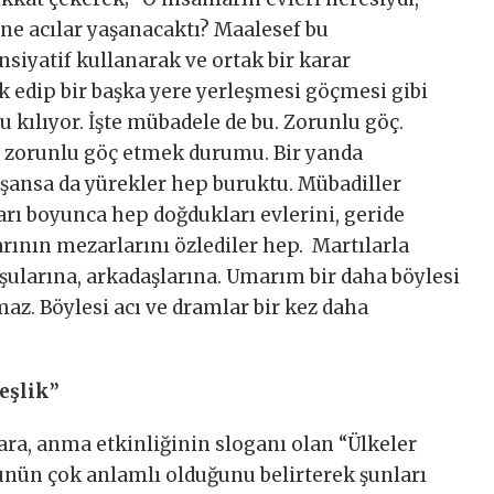
 ne acılar yaşanacaktı? Maalesef bu
siyatif kullanarak ve ortak bir karar
rk edip bir başka yere yerleşmesi göçmesi gibi
lu kılıyor. İşte mübadele de bu. Zorunlu göç.
e zorunlu göç etmek durumu. Bir yanda
ansa da yürekler hep buruktu. Mübadiller
rı boyunca hep doğdukları evlerini, geride
arının mezarlarını özlediler hep. Martılarla
şularına, arkadaşlarına. Umarım bir daha böylesi
maz. Böylesi acı ve dramlar bir kez daha
eşlik”
ra, anma etkinliğinin sloganı olan “Ülkeler
ünün çok anlamlı olduğunu belirterek şunları