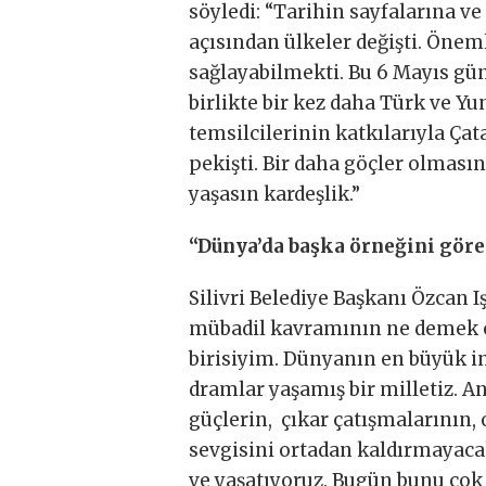
söyledi: “Tarihin sayfalarına ve
açısından ülkeler değişti. Önemli
sağlayabilmekti. Bu 6 Mayıs gün
birlikte bir kez daha Türk ve Yu
temsilcilerinin katkılarıyla Çat
pekişti. Bir daha göçler olmasın
yaşasın kardeşlik.”
“Dünya’da başka örneğini gör
Silivri Belediye Başkanı Özcan
mübadil kavramının ne demek ol
birisiyim. Dünyanın en büyük i
dramlar yaşamış bir milletiz. A
güçlerin, çıkar çatışmalarının,
sevgisini ortadan kaldırmayacak
ve yaşatıyoruz. Bugün bunu çok 