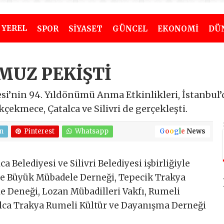
YEREL
SPOR
SİYASET
GÜNCEL
EKONOMİ
DÜ
UZ PEKİŞTİ
i’nin 94. Yıldönümü Anma Etkinlikleri, İstanbul’
çekmece, Çatalca ve Silivri de gerçekleşti.
n
Pinterest
Whatsapp
G
o
o
g
l
e
News
 Belediyesi ve Silivri Belediyesi işbirliğiyle
ne Büyük Mübadele Derneği, Tepecik Trakya
 Deneği, Lozan Mübadilleri Vakfı, Rumeli
alca Trakya Rumeli Kültür ve Dayanışma Derneği