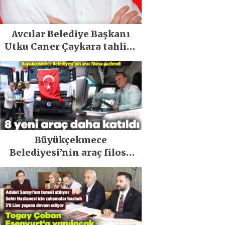
Avcılar Belediye Başkanı
Utku Caner Çaykara tahliye
edildi
Büyükçekmece
Belediyesi’nin araç filosu
güçlendi