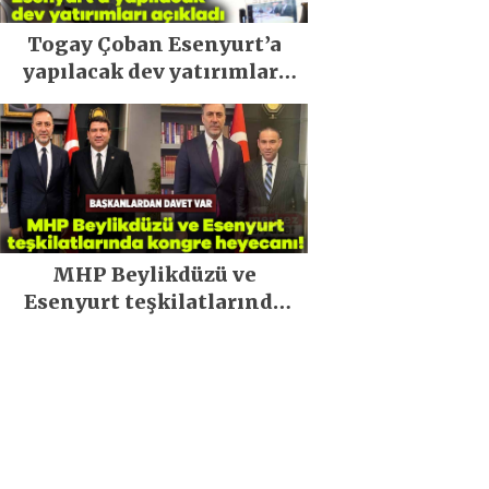
Togay Çoban Esenyurt’a
yapılacak dev yatırımları
açıkladı
MHP Beylikdüzü ve
Esenyurt teşkilatlarında
kongre heyecanı!