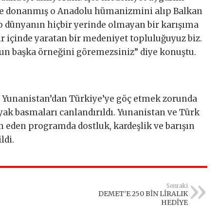
yle donanmış o Anadolu hümanizmini alıp Balkan
ıp dünyanın hiçbir yerinde olmayan bir karışıma
ır içinde yaratan bir medeniyet topluluğuyuz biz.
un başka örneğini göremezsiniz” diye konuştu.
 Yunanistan’dan Türkiye’ye göç etmek zorunda
yak basmaları canlandırıldı. Yunanistan ve Türk
m eden programda dostluk, kardeşlik ve barışın
ldi.
Sonraki
DEMET’E 250 BİN LİRALIK
HEDİYE