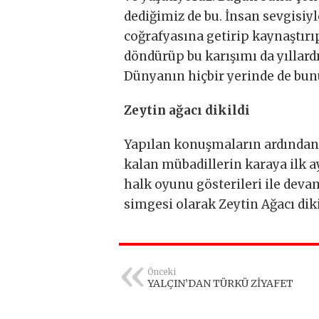
dediğimiz de bu. İnsan sevgisi
coğrafyasına getirip kaynaştır
döndürüp bu karışımı da yıllard
Dünyanın hiçbir yerinde de bun
Zeytin ağacı dikildi
Yapılan konuşmaların ardından
kalan mübadillerin karaya ilk a
halk oyunu gösterileri ile deva
simgesi olarak Zeytin Ağacı diki
Önceki
YALÇIN’DAN TÜRKÜ ZİYAFET