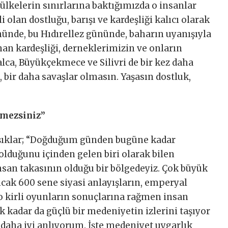
 ülkelerin sınırlarına baktığımızda o insanlar
 olan dostluğu, barışı ve kardeşliği kalıcı olarak
ünde, bu Hıdırellez gününde, baharın uyanışıyla
nan kardeşliği, derneklerimizin ve onların
alca, Büyükçekmece ve Silivri de bir kez daha
, bir daha savaşlar olmasın. Yaşasın dostluk,
emezsiniz”
 Işıklar; “Doğduğum günden bugüne kadar
duğunu içinden gelen biri olarak bilen
nsan takasının olduğu bir bölgedeyiz. Çok büyük
ncak 600 sene siyasi anlayışların, emperyal
 o kirli oyunların sonuçlarına rağmen insan
 kadar da güçlü bir medeniyetin izlerini taşıyor
daha iyi anlıyorum. İşte medeniyet uygarlık