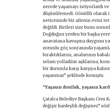
nerede yaşamayı istiyorlardı ve
düşünülemedi. Gönüllü olarak in
neticesinde bir ailenin evini te
değildi. Birileri size bunu zorun
Doğduğun yerden bir başka yer
anavatana kavuşma duygusu yaş
zorunlu göç sonrasında yaşamla
bıraktıklarını, analarının babal
selam yolladılar aşklarına, kom
bir durumla karşı karşıya kalın
yaşanmaz” şeklinde konuştu.
“Yaşasın dostluk, yaşasın kard
Çatalca Belediye Başkanı Cem Ka
değişir kardeşlik değişmez” söz