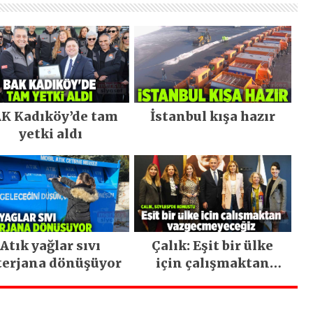
K Kadıköy’de tam
İstanbul kışa hazır
yetki aldı
Atık yağlar sıvı
Çalık: Eşit bir ülke
terjana dönüşüyor
için çalışmaktan
vazgeçmeyeceğiz