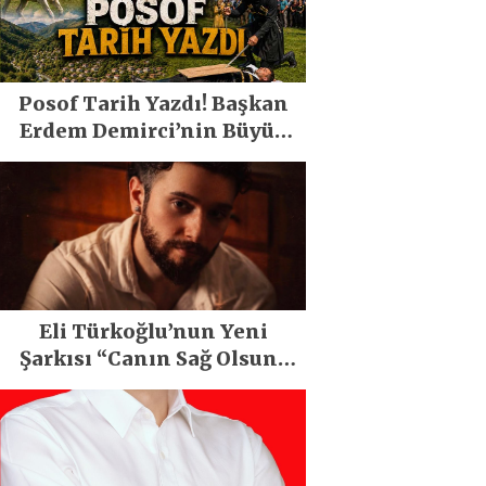
Posof Tarih Yazdı! Başkan
Erdem Demirci’nin Büyük
Emeğiyle Son Yılların En
Büyük Festivali Gerçekleşti
Eli Türkoğlu’nun Yeni
Şarkısı “Canın Sağ Olsun”
Büyük İlgi Gördü!..