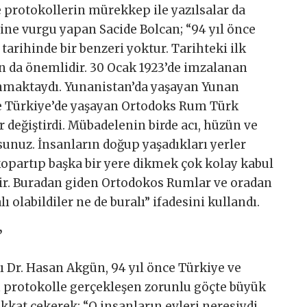
 protokollerin mürekkep ile yazılsalar da
ğine vurgu yapan Sacide Bolcan; “94 yıl önce
rihinde bir benzeri yoktur. Tarihteki ilk
n da önemlidir. 30 Ocak 1923’de imzalanan
maktaydı. Yunanistan’da yaşayan Yunan
e Türkiye’de yaşayan Ortodoks Rum Türk
er değiştirdi. Mübadelenin birde acı, hüzün ve
sunuz. İnsanların doğup yaşadıkları yerler
kopartıp başka bir yere dikmek çok kolay kabul
dir. Buradan giden Ortodokos Rumlar ve oradan
olabildiler ne de buralı” ifadesini kullandı.
”
Dr. Hasan Akgün, 94 yıl önce Türkiye ve
 protokolle gerçekleşen zorunlu göçte büyük
kkat çekerek; “O insanların evleri neresiydi,