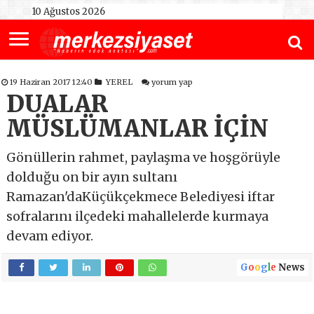
10 Ağustos 2026
19 Haziran 2017 12:40
YEREL
yorum yap
DUALAR
MÜSLÜMANLAR İÇİN
Gönüllerin rahmet, paylaşma ve hoşgörüyle
dolduğu on bir ayın sultanı
Ramazan'daKüçükçekmece Belediyesi iftar
sofralarını ilçedeki mahallelerde kurmaya
devam ediyor.
G
o
o
g
l
e
News