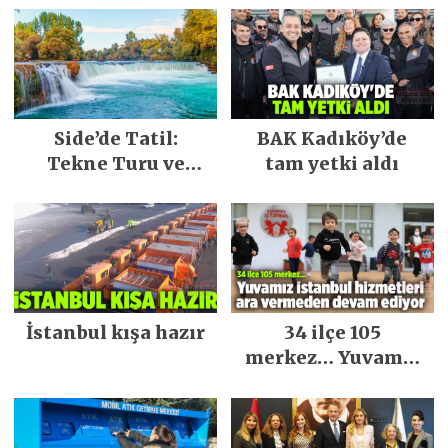
Side’de Tatil:
BAK Kadıköy’de
Tekne Turu ve
tam yetki aldı
Keşfedilecek Yerler
İstanbul kışa hazır
34 ilçe 105
merkez… Yuvamız
İstanbul hizmetleri
ara vermeden
devam ediyor