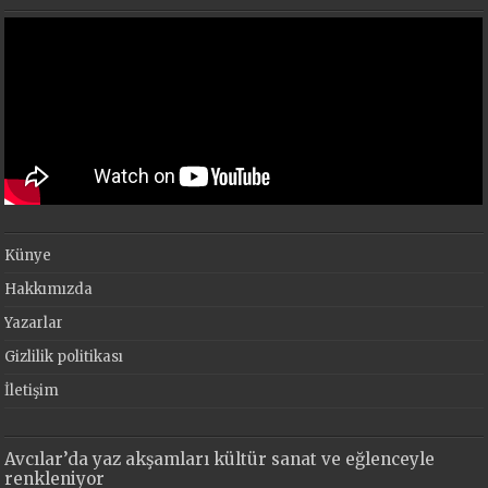
Künye
Hakkımızda
Yazarlar
Gizlilik politikası
İletişim
Avcılar’da yaz akşamları kültür sanat ve eğlenceyle
renkleniyor