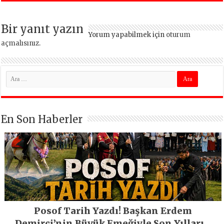
Bir yanıt yazın
Yorum yapabilmek için
oturum
açmalısınız
.
En Son Haberler
Posof Tarih Yazdı! Başkan Erdem
Demirci’nin Büyük Emeğiyle Son Yılların