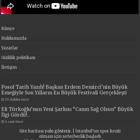
Künye
Hakkımızda
Yazarlar
Gizlilik politikası
İletişim
Posof Tarih Yazdı! Başkan Erdem Demirci’nin Büyük
Emeğiyle Son Yılların En Büyük Festivali Gerçekleşti
50 dakika önce
Eli Türkoğlu’nun Yeni Şarkısı “Canın Sağ Olsun” Büyük
İlgi Gördü!..
4 saat önce
Site haritası
yolu gösterir. |
İstanbul’un spor kenti
olması için seferberlik başladı