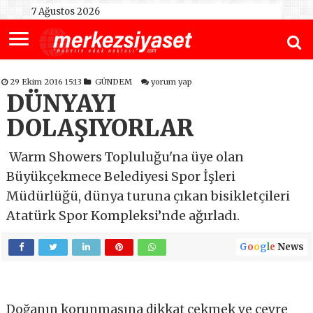
7 Ağustos 2026
29 Ekim 2016 15:13
GÜNDEM
yorum yap
DÜNYAYI
DOLAŞIYORLAR
Warm Showers Topluluğu'na üye olan
Büyükçekmece Belediyesi Spor İşleri
Müdürlüğü, dünya turuna çıkan bisikletçileri
Atatürk Spor Kompleksi’nde ağırladı.
G
o
o
g
l
e
News
Doğanın korunmasına dikkat çekmek ve çevre