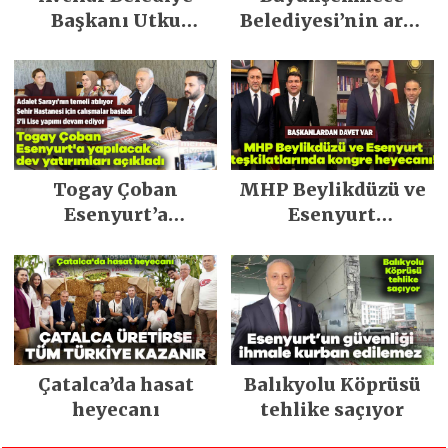
Başkanı Utku
Belediyesi’nin araç
Caner Çaykara
filosu güçlendi
tahliye edildi
Togay Çoban
MHP Beylikdüzü ve
Esenyurt’a
Esenyurt
yapılacak dev
teşkilatlarında
yatırımları açıkladı
kongre heyecanı!
Çatalca’da hasat
Balıkyolu Köprüsü
heyecanı
tehlike saçıyor