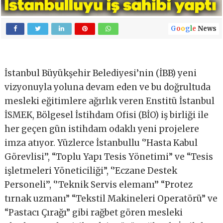
G
o
o
g
l
e
News
İstanbul Büyükşehir Belediyesi’nin (İBB) yeni
vizyonuyla yoluna devam eden ve bu doğrultuda
mesleki eğitimlere ağırlık veren Enstitü İstanbul
İSMEK, Bölgesel İstihdam Ofisi (BİO) iş birliği ile
her geçen gün istihdam odaklı yeni projelere
imza atıyor. Yüzlerce İstanbullu ‘’Hasta Kabul
Görevlisi’’, “Toplu Yapı Tesis Yönetimi” ve “Tesis
işletmeleri Yöneticiliği”, ‘’Eczane Destek
Personeli’’, ‘’Teknik Servis elemanı’’ “Protez
tırnak uzmanı” “Tekstil Makineleri Operatörü” ve
“Pastacı Çırağı” gibi rağbet gören mesleki