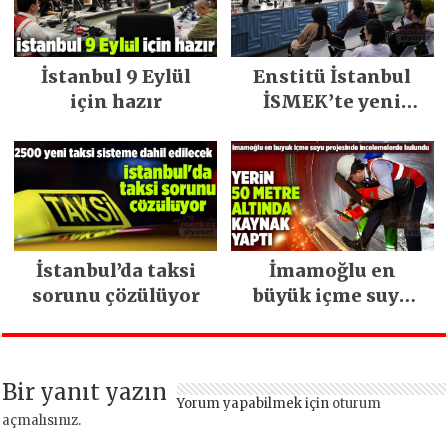
İstanbul 9 Eylül
Enstitü İstanbul
için hazır
İSMEK’te yeni
dönem kayıtları
başlıyor
İstanbul’da taksi
İmamoğlu en
sorunu çözülüyor
büyük içme suyu
projesinde
incelemelerde
bulundu
Bir yanıt yazın
Yorum yapabilmek için
oturum
açmalısınız
.