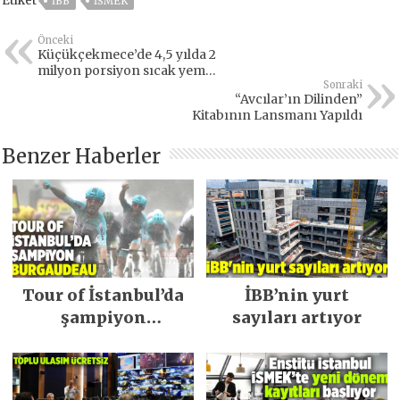
Etiket
IBB
ISMEK
Önceki
Küçükçekmece’de 4,5 yılda 2
milyon porsiyon sıcak yemek
dağıtıldı
Sonraki
“Avcılar’ın Dilinden”
Kitabının Lansmanı Yapıldı
Benzer Haberler
Tour of İstanbul’da
İBB’nin yurt
şampiyon
sayıları artıyor
Burgaudeau