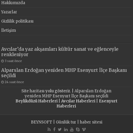
Hakkımızda
Yazarlar
Gizlilik politikası
İletişim
Avcılar’da yaz akşamları kültür sanat ve eğlenceyle
renkleniyor
3 saat önce
Alparslan Erdoğan yeniden MHP Esenyurt İlçe Başkanı
seçildi
24 saat önce
Site haritası
yolu gösterir. |
Alparslan Erdoğan
yeniden MHP Esenyurt İlçe Başkanı seçildi
Beylikdüzü Haberleri
|
Avcılar Haberleri
|
Esenyurt
Haberleri
BEYNSOFT
|
Günlük tur
|
haber sitesi