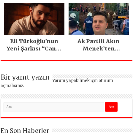
Emeğiyle Son
Yılların En Büyük
Festivali
Gerçekleşti
Eli Türkoğlu’nun
Ak Partili Akın
Yeni Şarkısı “Canın
Menek’ten
Sağ Olsun” Büyük
Mimarsinan’daki
İlgi Gördü!..
heyelan sonrası
kritik uyarı
Bir yanıt yazın
Yorum yapabilmek için
oturum
açmalısınız
.
En Son Haberler