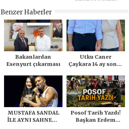
Benzer Haberler
Bakanlardan
Utku Caner
Esenyurt çıkarması
Çaykara 14 ay sonra
özgürlüğüne
kavuştu
MUSTAFA SANDAL
Posof Tarih Yazdı!
İLE AYNI SAHNEDE
Başkan Erdem
PARLADI
Demirci’nin Büyük