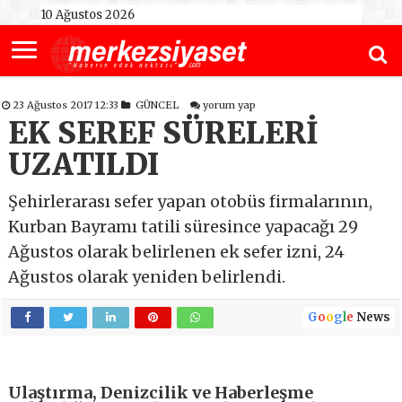
10 Ağustos 2026
23 Ağustos 2017 12:33
GÜNCEL
yorum yap
EK SEREF SÜRELERİ
UZATILDI
Şehirlerarası sefer yapan otobüs firmalarının,
Kurban Bayramı tatili süresince yapacağı 29
Ağustos olarak belirlenen ek sefer izni, 24
Ağustos olarak yeniden belirlendi.
G
o
o
g
l
e
News
Ulaştırma, Denizcilik ve Haberleşme