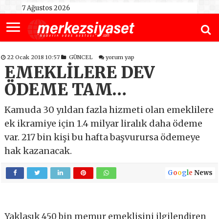
7 Ağustos 2026
22 Ocak 2018 10:57
GÜNCEL
yorum yap
EMEKLİLERE DEV
ÖDEME TAM…
Kamuda 30 yıldan fazla hizmeti olan emeklilere
ek ikramiye için 1.4 milyar liralık daha ödeme
var. 217 bin kişi bu hafta başvurursa ödemeye
hak kazanacak.
G
o
o
g
l
e
News
Yaklaşık 450 bin memur emeklisini ilgilendiren