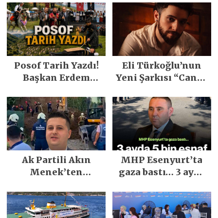
Posof Tarih Yazdı!
Eli Türkoğlu’nun
Başkan Erdem
Yeni Şarkısı “Canın
Demirci’nin Büyük
Sağ Olsun” Büyük
Emeğiyle Son
İlgi Gördü!..
Yılların En Büyük
Festivali
Gerçekleşti
Ak Partili Akın
MHP Esenyurt’ta
Menek’ten
gaza bastı… 3 ayda
Mimarsinan’daki
5 bin esnaf ziyaret
heyelan sonrası
edildi
kritik uyarı