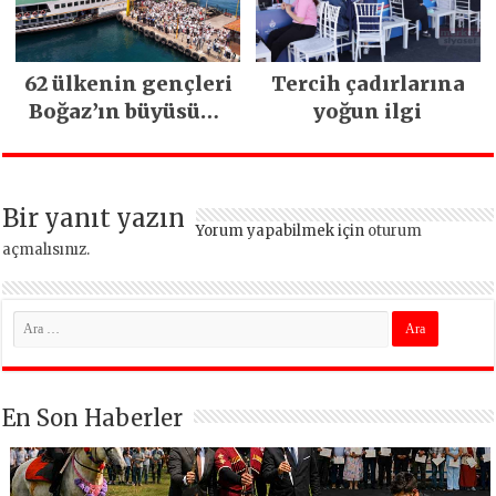
62 ülkenin gençleri
Tercih çadırlarına
Boğaz’ın büyüsüne
yoğun ilgi
kapıldı
Bir yanıt yazın
Yorum yapabilmek için
oturum
açmalısınız
.
En Son Haberler