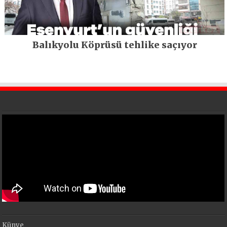
Balıkyolu Köprüsü tehlike saçıyor
Künye