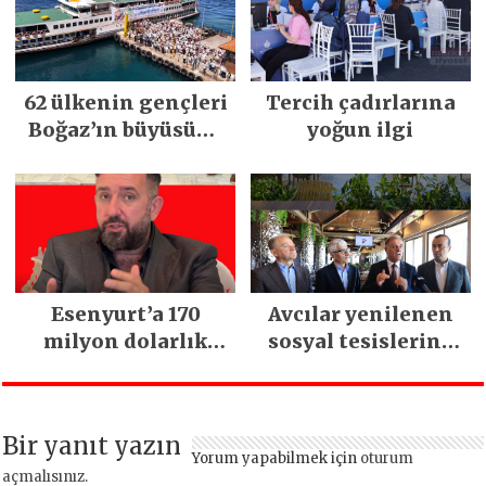
kritik uyarı
62 ülkenin gençleri
Tercih çadırlarına
Boğaz’ın büyüsüne
yoğun ilgi
kapıldı
Esenyurt’a 170
Avcılar yenilenen
milyon dolarlık
sosyal tesislerine
yatırım:
kavuştu
İstanbul’un tek
termal oteli olacak
Bir yanıt yazın
Yorum yapabilmek için
oturum
açmalısınız
.