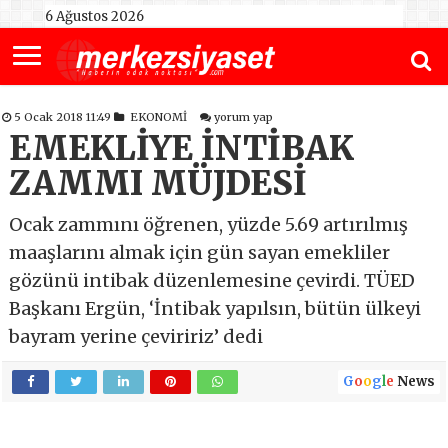
6 Ağustos 2026
5 Ocak 2018 11:49
EKONOMİ
yorum yap
EMEKLİYE İNTİBAK
ZAMMI MÜJDESİ
Ocak zammını öğrenen, yüzde 5.69 artırılmış
maaşlarını almak için gün sayan emekliler
gözünü intibak düzenlemesine çevirdi. TÜED
Başkanı Ergün, ‘İntibak yapılsın, bütün ülkeyi
bayram yerine çeviririz’ dedi
G
o
o
g
l
e
News