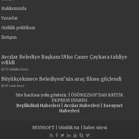
Hakkımızda
Yazarlar
Gizlilik politikası
İletişim
Avcılar Belediye Başkanı Utku Caner Çaykara tahliye
edildi
52 dakika önce
Büyükçekmece Belediyesi’nin araç filosu güçlendi
19 saat önce
Site haritası
yolu gösterir. |
ÜSÜMEZSOY’DAN KRİTİK
DEPREM UYARISI
Beylikdüzü Haberleri
|
Avcılar Haberleri
|
Esenyurt
Haberleri
BEYNSOFT
|
Günlük tur
|
haber sitesi