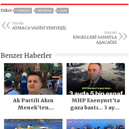
Etiket
EMEKLİ
İNTİBAK
ZAM
Önceki
ATMACA VADİSİ YEMYEŞİL
Sonraki
ENGELLERİ SANATLA
AŞACAĞIZ
Benzer Haberler
Ak Partili Akın
MHP Esenyurt’ta
Menek’ten
gaza bastı… 3 ayda
Mimarsinan’daki
5 bin esnaf ziyaret
heyelan sonrası
edildi