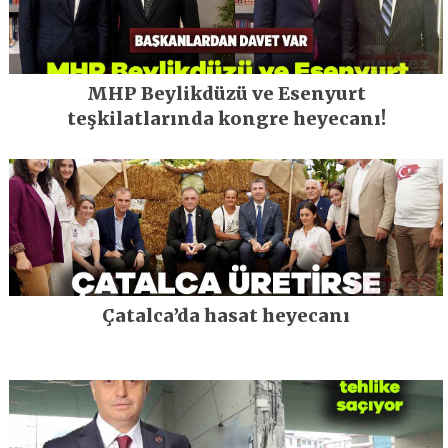
MHP Beylikdüzü ve Esenyurt
teşkilatlarında kongre heyecanı!
Çatalca’da hasat heyecanı