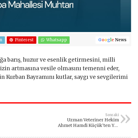
n
Pinterest
Whatsapp
G
o
o
g
l
e
News
 barış, huzur ve esenlik getirmesini, milli
imizin artmasına vesile olmasını temenni eder,
n Kurban Bayramını kutlar, saygı ve sevgilerimi
Sonraki
Uzman Veteriner Hekim
Ahmet Hamdi Küçük’ten Yaz
Uyarısı: “Açık Camlar Kediler
İçin Ölümcül Bir Tuzak”