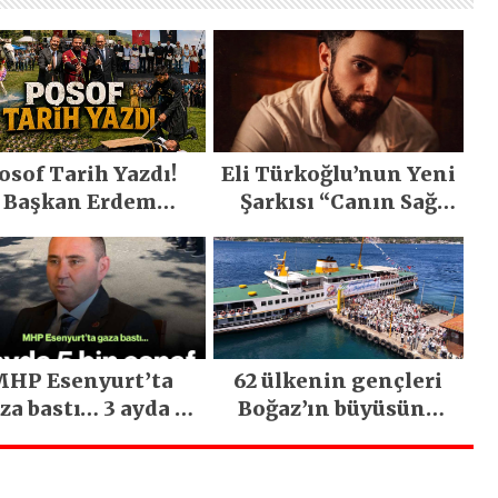
osof Tarih Yazdı!
Eli Türkoğlu’nun Yeni
Başkan Erdem
Şarkısı “Canın Sağ
emirci’nin Büyük
Olsun” Büyük İlgi
ğiyle Son Yılların
Gördü!..
n Büyük Festivali
Gerçekleşti
HP Esenyurt’ta
62 ülkenin gençleri
za bastı… 3 ayda 5
Boğaz’ın büyüsüne
bin esnaf ziyaret
kapıldı
edildi