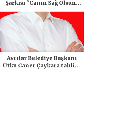
Şarkısı “Canın Sağ Olsun”
Büyük İlgi Gördü!..
Avcılar Belediye Başkanı
Utku Caner Çaykara tahliye
edildi