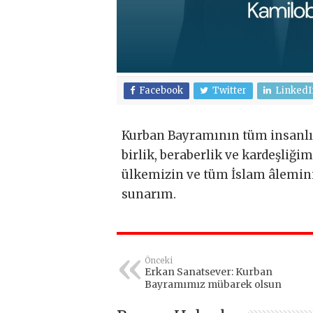
Facebook
Twitter
LinkedI
Kurban Bayramının tüm insanlığa
birlik, beraberlik ve kardeşliğ
ülkemizin ve tüm İslam âlemini
sunarım.
Önceki
Erkan Sanatsever: Kurban
Bayramımız mübarek olsun