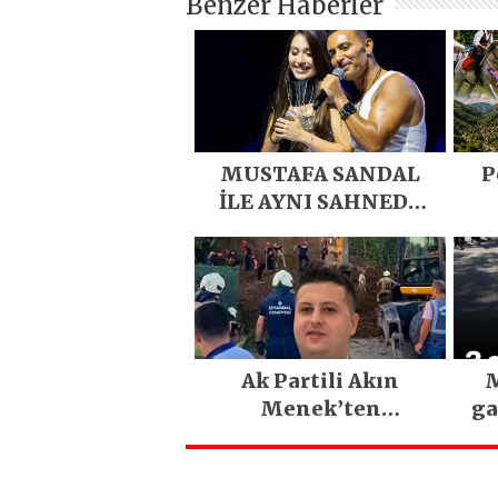
Benzer Haberler
MUSTAFA SANDAL
P
İLE AYNI SAHNEDE
PARLADI
D
Eme
E
Ak Partili Akın
M
Menek’ten
ga
Mimarsinan’daki
heyelan sonrası
kritik uyarı