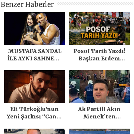
Benzer Haberler
MUSTAFA SANDAL
Posof Tarih Yazdı!
İLE AYNI SAHNEDE
Başkan Erdem
PARLADI
Demirci’nin Büyük
Emeğiyle Son
Yılların En Büyük
Festivali
Gerçekleşti
Eli Türkoğlu’nun
Ak Partili Akın
Yeni Şarkısı “Canın
Menek’ten
Sağ Olsun” Büyük
Mimarsinan’daki
İlgi Gördü!..
heyelan sonrası