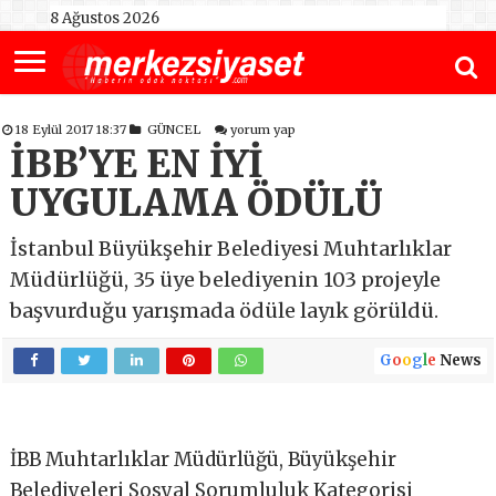
8 Ağustos 2026
18 Eylül 2017 18:37
GÜNCEL
yorum yap
İBB’YE EN İYİ
UYGULAMA ÖDÜLÜ
İstanbul Büyükşehir Belediyesi Muhtarlıklar
Müdürlüğü, 35 üye belediyenin 103 projeyle
başvurduğu yarışmada ödüle layık görüldü.
G
o
o
g
l
e
News
İBB Muhtarlıklar Müdürlüğü, Büyükşehir
Belediyeleri Sosyal Sorumluluk Kategorisi