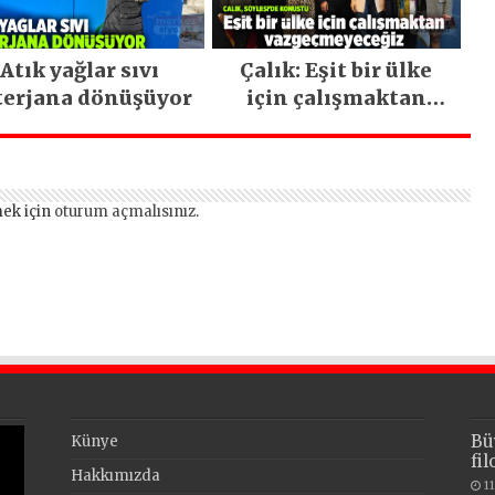
Atık yağlar sıvı
Çalık: Eşit bir ülke
terjana dönüşüyor
için çalışmaktan
vazgeçmeyeceğiz
ek için
oturum açmalısınız
.
Bü
Künye
fi
Hakkımızda
1