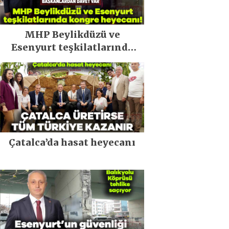
MHP Beylikdüzü ve
Esenyurt teşkilatlarında
kongre heyecanı!
Çatalca’da hasat heyecanı