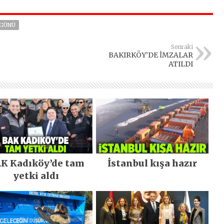
GÜNÜ
Sonraki
BAKIRKÖY’DE İMZALAR
ATILDI
K Kadıköy’de tam
İstanbul kışa hazır
yetki aldı