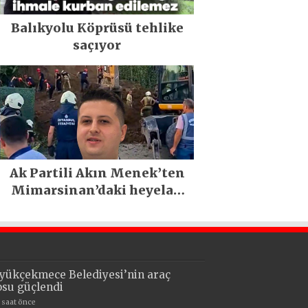
Balıkyolu Köprüsü tehlike
saçıyor
Ak Partili Akın Menek’ten
Mimarsinan’daki heyelan
sonrası kritik uyarı
yükçekmece Belediyesi’nin araç
losu güçlendi
1 saat önce