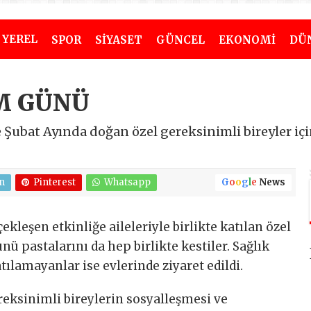
YEREL
SPOR
SİYASET
GÜNCEL
EKONOMİ
DÜ
M GÜNÜ
e Şubat Ayında doğan özel gereksinimli bireyler 
n
Pinterest
Whatsapp
G
o
o
g
l
e
News
ekleşen etkinliğe aileleriyle birlikte katılan özel
ü pastalarını da hep birlikte kestiler. Sağlık
lamayanlar ise evlerinde ziyaret edildi.
reksinimli bireylerin sosyalleşmesi ve