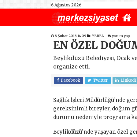
6 Ağustos 2026
8 Şubat 2018 14:09
YEREL
yorum yap
EN ÖZEL DOĞU
Beylikdüzü Belediyesi, Ocak v
organize etti.
Facebook
Twitter
LinkedI
Sağlık İşleri Müdürlüğü’nde gerç
gereksinimli bireyler, doğum gün
durumu nedeniyle programa katı
Beylikdüzü’nde yaşayan özel ge