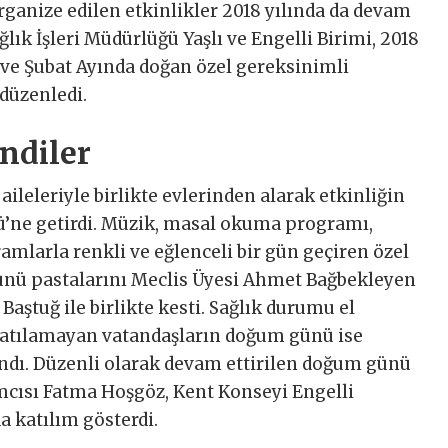
rganize edilen etkinlikler 2018 yılında da devam
ğlık İşleri Müdürlüğü Yaşlı ve Engelli Birimi, 2018
k ve Şubat Ayında doğan özel gereksinimli
düzenledi.
ndiler
aileleriyle birlikte evlerinden alarak etkinliğin
’ne getirdi.
Müzik, masal okuma programı,
kramlarla renkli ve eğlenceli bir gün geçiren özel
ünü pastalarını Meclis Üyesi Ahmet Bağbekleyen
Baştuğ ile birlikte kesti. Sağlık durumu el
katılamayan vatandaşların doğum günü ise
andı. Düzenli olarak devam ettirilen doğum günü
cısı Fatma Hoşgöz, Kent Konseyi Engelli
a katılım gösterdi.