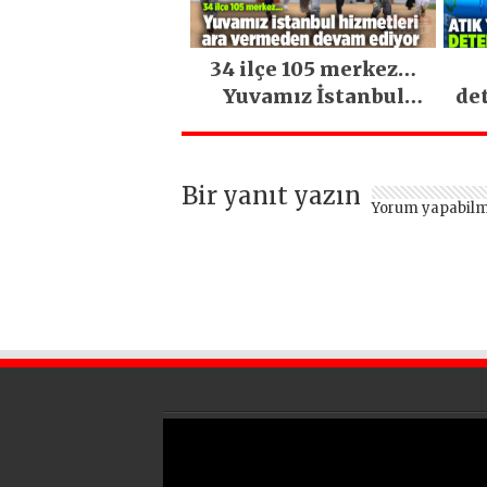
34 ilçe 105 merkez…
Yuvamız İstanbul
de
hizmetleri ara
vermeden devam
ediyor
Bir yanıt yazın
Yorum yapabilm