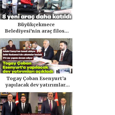
Büyükçekmece
Belediyesi’nin araç filosu
güçlendi
Togay Çoban Esenyurt’a
yapılacak dev yatırımları
açıkladı