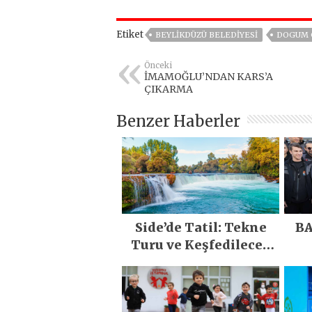
Etiket
BEYLIKDÜZÜ BELEDIYESI
DOGUM 
Önceki
İMAMOĞLU’NDAN KARS’A
ÇIKARMA
Benzer Haberler
Side’de Tatil: Tekne
BA
Turu ve Keşfedilecek
Yerler