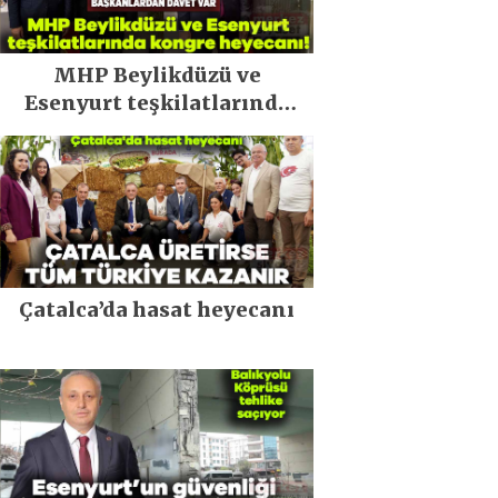
MHP Beylikdüzü ve
Esenyurt teşkilatlarında
kongre heyecanı!
Çatalca’da hasat heyecanı