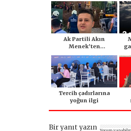
Ak Partili Akın
M
Menek’ten
ga
Mimarsinan’daki
heyelan sonrası
kritik uyarı
Tercih çadırlarına
yoğun ilgi
ya
Bir yanıt yazın
Yorum yapabilm