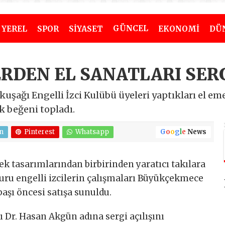
GÜNCEL
YEREL
SPOR
SİYASET
EKONOMİ
DÜ
ERDEN EL SANATLARI SER
şağı Engelli İzci Kulübü üyeleri yaptıkları el em
ük beğeni topladı.
n
Pinterest
Whatsapp
G
o
o
g
l
e
News
k tasarımlarından birbirinden yaratıcı takılara
uru engelli izcilerin çalışmaları Büyükçekmece
başı öncesi satışa sunuldu.
Dr. Hasan Akgün adına sergi açılışını