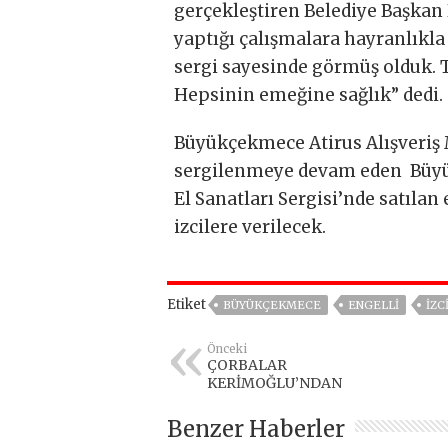
gerçekleştiren Belediye Başkan 
yaptığı çalışmalara hayranlıkla
sergi sayesinde görmüş olduk.
Hepsinin emeğine sağlık” dedi.
Büyükçekmece Atirus Alışveriş M
sergilenmeye devam eden Büyük
El Sanatları Sergisi’nde satılan 
izcilere verilecek.
Etiket
BÜYÜKÇEKMECE
ENGELLİ
IZC
Önceki
ÇORBALAR
KERİMOĞLU’NDAN
Benzer Haberler