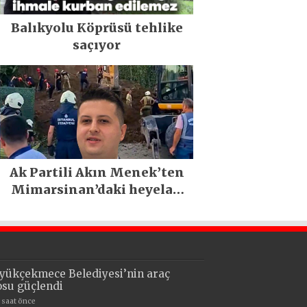
Balıkyolu Köprüsü tehlike
saçıyor
Ak Partili Akın Menek’ten
Mimarsinan’daki heyelan
sonrası kritik uyarı
yükçekmece Belediyesi’nin araç
losu güçlendi
1 saat önce