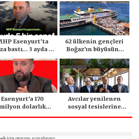
HP Esenyurt’ta
62 ülkenin gençleri
za bastı… 3 ayda 5
Boğaz’ın büyüsüne
bin esnaf ziyaret
kapıldı
edildi
Esenyurt’a 170
Avcılar yenilenen
milyon dolarlık
sosyal tesislerine
tırım: İstanbul’un
kavuştu
tek termal oteli
olacak
ek için
oturum açmalısınız
.