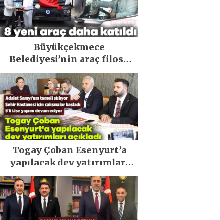
Büyükçekmece
Belediyesi’nin araç filosu
güçlendi
Togay Çoban Esenyurt’a
yapılacak dev yatırımları
açıkladı