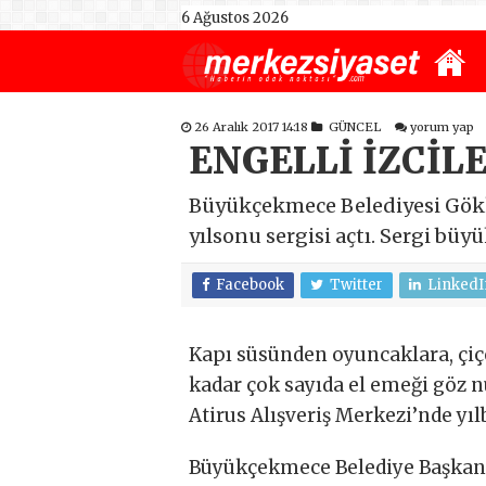
6 Ağustos 2026
26 Aralık 2017 14:18
GÜNCEL
yorum yap
ENGELLİ İZCİL
Büyükçekmece Belediyesi Gökku
yılsonu sergisi açtı. Sergi büy
Facebook
Twitter
LinkedI
Kapı süsünden oyuncaklara, çiçe
kadar çok sayıda el emeği göz n
Atirus Alışveriş Merkezi’nde yıl
Büyükçekmece Belediye Başkanı 