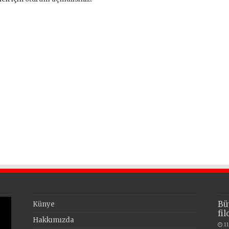
Bü
Künye
fi
Hakkımızda
1