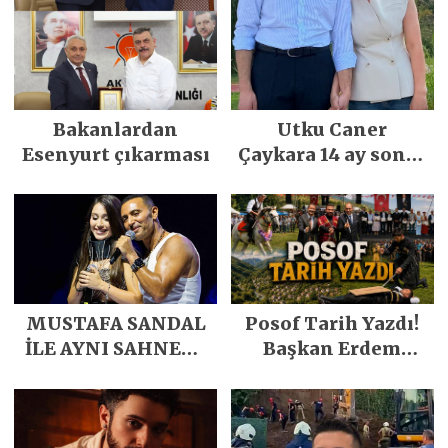
Bakanlardan
Utku Caner
Esenyurt çıkarması
Çaykara 14 ay sonra
özgürlüğüne
kavuştu
MUSTAFA SANDAL
Posof Tarih Yazdı!
İLE AYNI SAHNEDE
Başkan Erdem
PARLADI
Demirci’nin Büyük
Emeğiyle Son
Yılların En Büyük