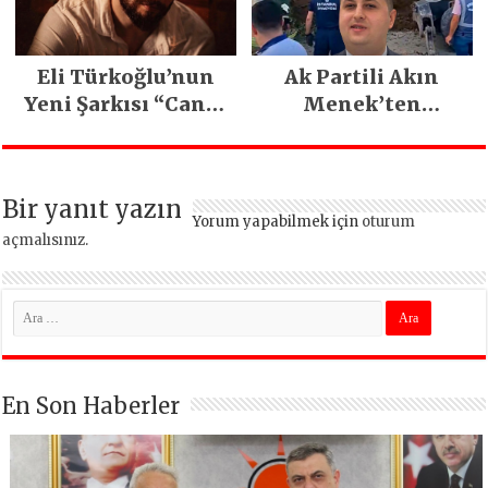
Festivali
Gerçekleşti
Eli Türkoğlu’nun
Ak Partili Akın
Yeni Şarkısı “Canın
Menek’ten
Sağ Olsun” Büyük
Mimarsinan’daki
İlgi Gördü!..
heyelan sonrası
kritik uyarı
Bir yanıt yazın
Yorum yapabilmek için
oturum
açmalısınız
.
En Son Haberler