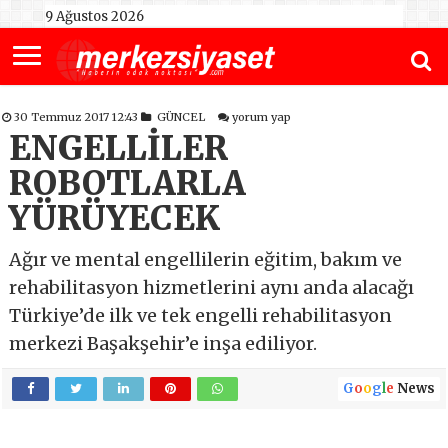
9 Ağustos 2026
30 Temmuz 2017 12:43
GÜNCEL
yorum yap
ENGELLİLER
ROBOTLARLA
YÜRÜYECEK
Ağır ve mental engellilerin eğitim, bakım ve
rehabilitasyon hizmetlerini aynı anda alacağı
Türkiye’de ilk ve tek engelli rehabilitasyon
merkezi Başakşehir’e inşa ediliyor.
G
o
o
g
l
e
News