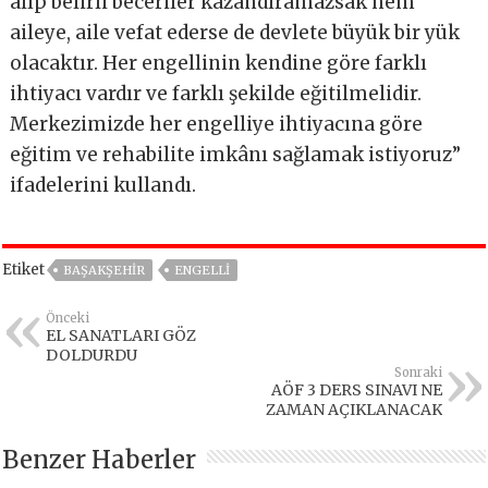
alıp belirli beceriler kazandıramazsak hem
aileye, aile vefat ederse de devlete büyük bir yük
olacaktır. Her engellinin kendine göre farklı
ihtiyacı vardır ve farklı şekilde eğitilmelidir.
Merkezimizde her engelliye ihtiyacına göre
eğitim ve rehabilite imkânı sağlamak istiyoruz”
ifadelerini kullandı.
Etiket
BAŞAKŞEHIR
ENGELLİ
Önceki
EL SANATLARI GÖZ
DOLDURDU
Sonraki
AÖF 3 DERS SINAVI NE
ZAMAN AÇIKLANACAK
Benzer Haberler