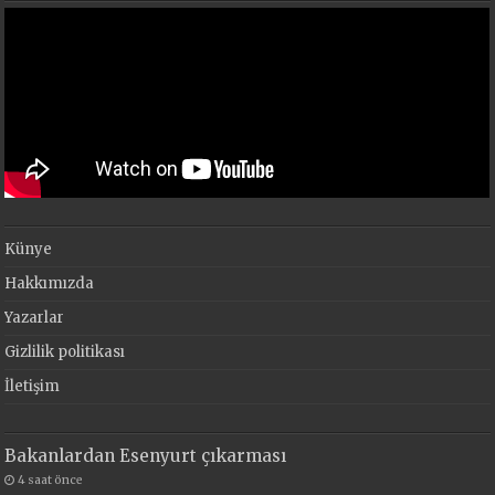
Künye
Hakkımızda
Yazarlar
Gizlilik politikası
İletişim
Bakanlardan Esenyurt çıkarması
4 saat önce