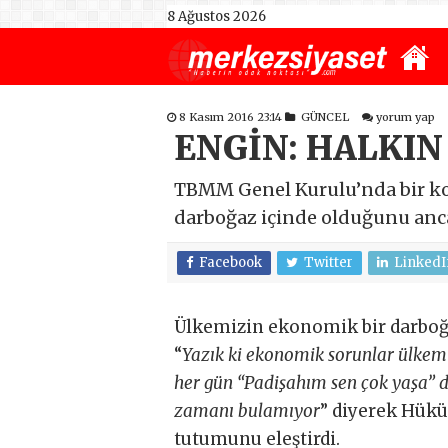
8 Ağustos 2026
8 Kasım 2016 23:14
GÜNCEL
yorum yap
ENGİN: HALKIN
TBMM Genel Kurulu’nda bir ko
darboğaz içinde olduğunu anc
Facebook
Twitter
LinkedI
Ülkemizin ekonomik bir darboğ
“
Yazık ki ekonomik sorunlar ülkemi
her gün “Padişahım sen çok yaşa” d
zamanı bulamıyor
” diyerek Hük
tutumunu eleştirdi.