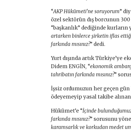
“
AKP Hükümeti’ne soruyorum
” di
özel sektörün dış borcunun 300
“başkanlık” dediğinde kurların y
artarken binlerce şirketin iflas etti
farkında mısınız?
” dedi.
Yurt dışında artık Türkiye’ye
Didem ENGİN, “
ekonomik ambargo
tahribatın farkında mısınız?
” soru
İşsiz ordumuzun her geçen gün
ödeyemeyip yasal takibe alınan 
Hükümet’e “
İçinde bulunduğumuz
farkında mısınız?
” sorusunu yöne
karamsarlık ve korkudan medet uma