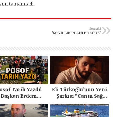
sını tamamladı.
Sonraki
’40 YILLIK PLANI BOZDUK’
osof Tarih Yazdı!
Eli Türkoğlu’nun Yeni
Başkan Erdem
Şarkısı “Canın Sağ
emirci’nin Büyük
Olsun” Büyük İlgi
ğiyle Son Yılların
Gördü!..
n Büyük Festivali