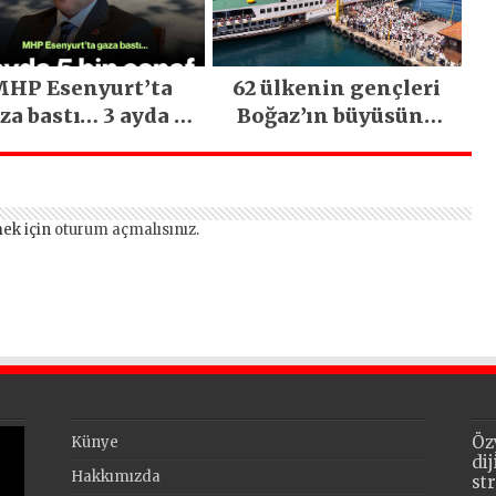
Gerçekleşti
HP Esenyurt’ta
62 ülkenin gençleri
za bastı… 3 ayda 5
Boğaz’ın büyüsüne
bin esnaf ziyaret
kapıldı
edildi
ek için
oturum açmalısınız
.
Öz
Künye
di
Hakkımızda
st