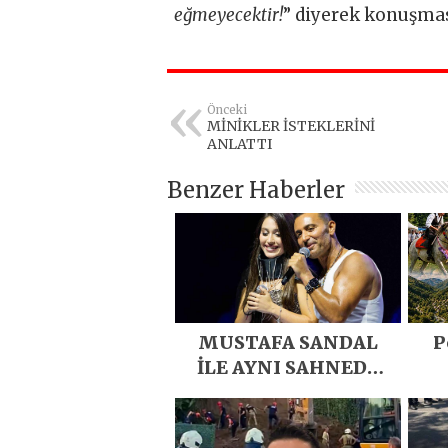
eğmeyecektir!
” diyerek konuşma
Önceki
MİNİKLER İSTEKLERİNİ
ANLATTI
Benzer Haberler
MUSTAFA SANDAL
P
İLE AYNI SAHNEDE
PARLADI
D
Eme
E