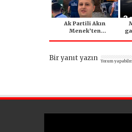
Ak Partili Akın
M
Menek’ten
ga
Mimarsinan’daki
heyelan sonrası
kritik uyarı
Bir yanıt yazın
Yorum yapabilm