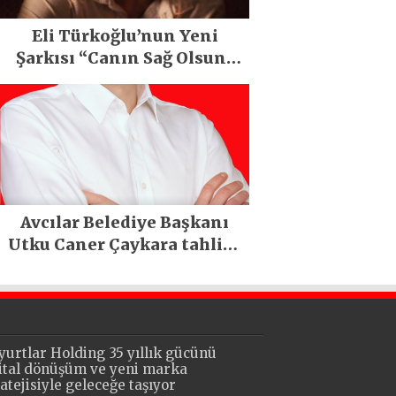
Eli Türkoğlu’nun Yeni
Şarkısı “Canın Sağ Olsun”
Büyük İlgi Gördü!..
Avcılar Belediye Başkanı
Utku Caner Çaykara tahliye
edildi
yurtlar Holding 35 yıllık gücünü
jital dönüşüm ve yeni marka
ratejisiyle geleceğe taşıyor