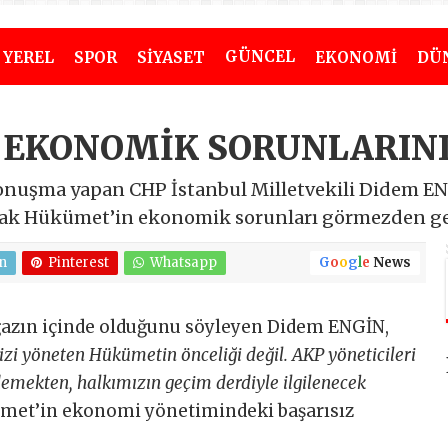
GÜNCEL
YEREL
SPOR
SİYASET
EKONOMİ
DÜ
 EKONOMİK SORUNLARINI
nuşma yapan CHP İstanbul Milletvekili Didem EN
ak Hükümet’in ekonomik sorunları görmezden geld
n
Pinterest
Whatsapp
G
o
o
g
l
e
News
azın içinde olduğunu söyleyen Didem ENGİN,
zi yöneten Hükümetin önceliği değil. AKP yöneticileri
emekten, halkımızın geçim derdiyle ilgilenecek
ümet’in ekonomi yönetimindeki başarısız