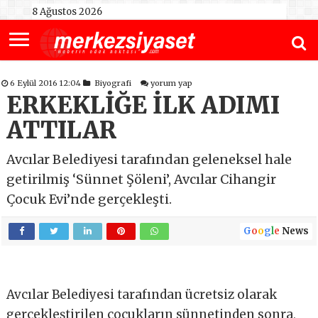
8 Ağustos 2026
6 Eylül 2016 12:04
Biyografi
yorum yap
ERKEKLİĞE İLK ADIMI
ATTILAR
Avcılar Belediyesi tarafından geleneksel hale
getirilmiş ‘Sünnet Şöleni’, Avcılar Cihangir
Çocuk Evi’nde gerçekleşti.
G
o
o
g
l
e
News
Avcılar Belediyesi tarafından ücretsiz olarak
gerçekleştirilen çocukların sünnetinden sonra,