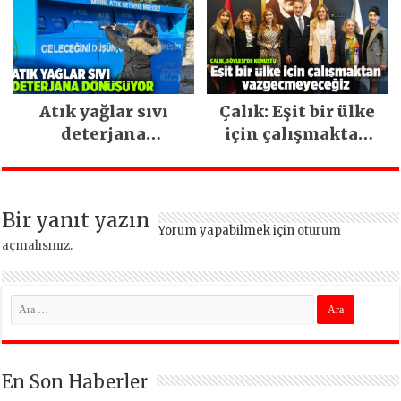
ara vermeden
devam ediyor
Atık yağlar sıvı
Çalık: Eşit bir ülke
deterjana
için çalışmaktan
dönüşüyor
vazgeçmeyeceğiz
Bir yanıt yazın
Yorum yapabilmek için
oturum
açmalısınız
.
En Son Haberler