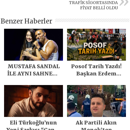
TRAFİK SİGORTASINDA
FİYAT BELLİ OLDU
Benzer Haberler
MUSTAFA SANDAL
Posof Tarih Yazdı!
İLE AYNI SAHNEDE
Başkan Erdem
PARLADI
Demirci’nin Büyük
Emeğiyle Son
Yılların En Büyük
Festivali
Gerçekleşti
Eli Türkoğlu’nun
Ak Partili Akın
Yeni Şarkısı “Canın
Menek’ten