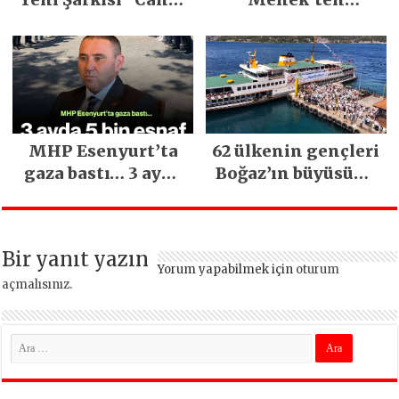
Sağ Olsun” Büyük
Mimarsinan’daki
İlgi Gördü!..
heyelan sonrası
kritik uyarı
MHP Esenyurt’ta
62 ülkenin gençleri
gaza bastı… 3 ayda
Boğaz’ın büyüsüne
5 bin esnaf ziyaret
kapıldı
edildi
Bir yanıt yazın
Yorum yapabilmek için
oturum
açmalısınız
.