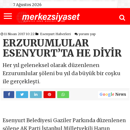
7 Ağustos 2026
11 Nisan 2017 10:22
Esenyurt Haberleri
yorum yap
ERZURUMLULAR
ESENYURT’TA HE DİYİR
Her yıl geleneksel olarak düzenlenen
Erzurumlular şöleni bu yıl da büyük bir coşku
ile gerçekleşti.
G
o
o
g
l
e
News
Esenyurt Belediyesi Gaziler Parkında düzenlenen
şölene AK Parti İstanbul Milletvekili Harun