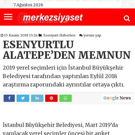
7 Ağustos 2026
15 Kasım 2018 15:24
Esenyurt Haberleri
yorum yap
ESENYURTLU
ALATEPE’DEN MEMNUN
2019 yerel seçimleri için İstanbul Büyükşehir
Belediyesi tarafından yaptırılan Eylül 2018
araştırma raporundaki ayrıntılar ortaya çıktı.
G
o
o
g
l
e
News
İstanbul Büyükşehir Belediyesi, Mart 2019’da
yapılacak yerel seçimler öncesi bir anket