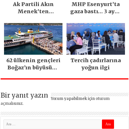
Ak Partili Akın
MHP Esenyurt’ta
Menek’ten
gaza bastı… 3 ayda
Mimarsinan’daki
5 bin esnaf ziyaret
heyelan sonrası
edildi
kritik uyarı
62 ülkenin gençleri
Tercih çadırlarına
Boğaz’ın büyüsüne
yoğun ilgi
kapıldı
Bir yanıt yazın
Yorum yapabilmek için
oturum
açmalısınız
.