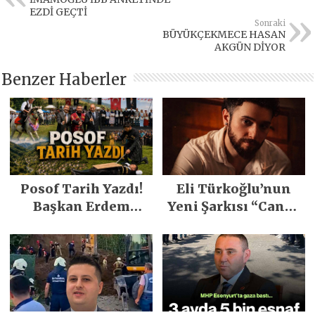
EZDİ GEÇTİ
Sonraki
BÜYÜKÇEKMECE HASAN
AKGÜN DİYOR
Benzer Haberler
Posof Tarih Yazdı!
Eli Türkoğlu’nun
Başkan Erdem
Yeni Şarkısı “Canın
Demirci’nin Büyük
Sağ Olsun” Büyük
Emeğiyle Son
İlgi Gördü!..
Yılların En Büyük
Festivali
Gerçekleşti